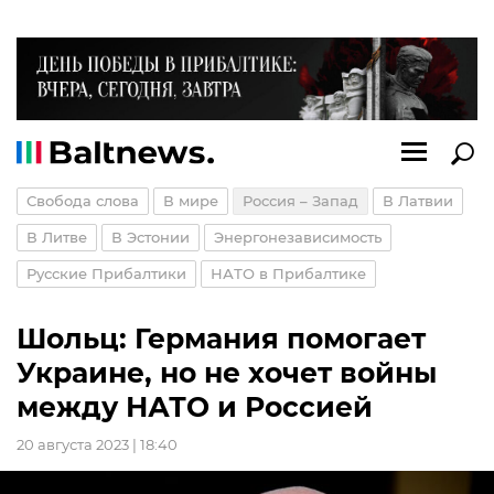
Свобода слова
В мире
Россия – Запад
В Латвии
В Литве
В Эстонии
Энергонезависимость
Русские Прибалтики
НАТО в Прибалтике
Шольц: Германия помогает
Украине, но не хочет войны
между НАТО и Россией
20 августа 2023 | 18:40