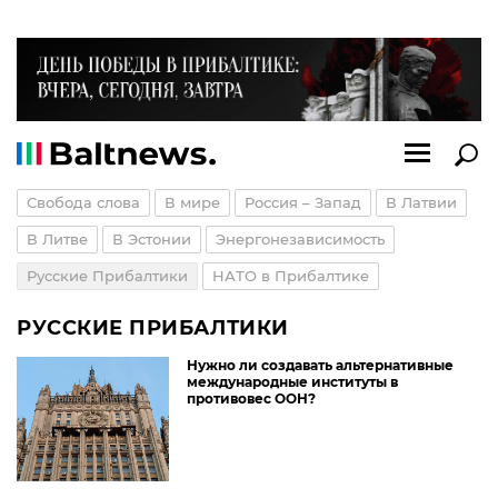
Свобода слова
В мире
Россия – Запад
В Латвии
В Литве
В Эстонии
Энергонезависимость
Русские Прибалтики
НАТО в Прибалтике
РУССКИЕ ПРИБАЛТИКИ
Нужно ли создавать альтернативные
международные институты в
противовес ООН?