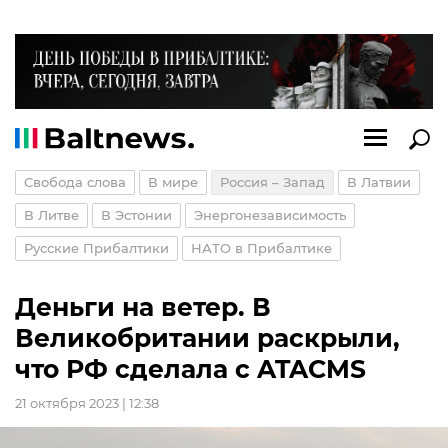
Свобода слова
В мире
Россия – Запад
В Латвии
В Литве
В Эстонии
Энергонезависимость
Русские Прибалтики
НАТО в Прибалтике
Деньги на ветер. В
Великобритании раскрыли,
что РФ сделала с ATACMS
21 октября 2023 | 12:38