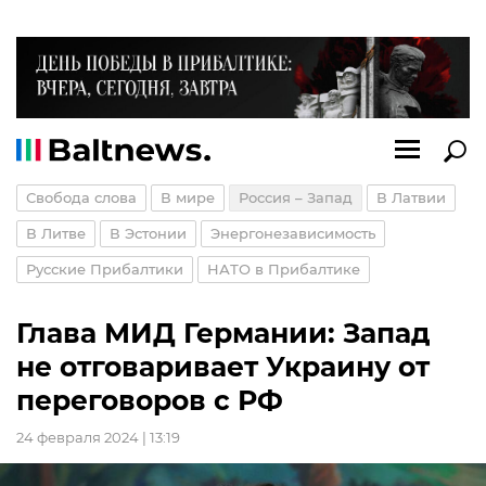
Свобода слова
В мире
Россия – Запад
В Латвии
В Литве
В Эстонии
Энергонезависимость
Русские Прибалтики
НАТО в Прибалтике
Глава МИД Германии: Запад
не отговаривает Украину от
переговоров с РФ
24 февраля 2024 | 13:19