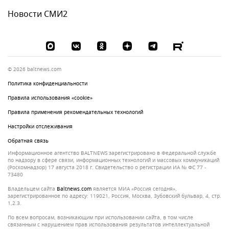
Новости СМИ2
© 2026 baltnews.com
Политика конфиденциальности
Правила использования «cookie»
Правила применения рекомендательных технологий
Настройки отслеживания
Обратная связь
Информационное агентство BALTNEWS зарегистрировано в Федеральной службе
по надзору в сфере связи, информационных технологий и массовых коммуникаций
(Роскомнадзор) 17 августа 2018 г. Свидетельство о регистрации ИА № ФС 77 -
73480
Владельцем сайта
baltnews.com
является МИА «Россия сегодня»,
зарегистрированное по адресу: 119021, Россия, Москва, Зубовский бульвар, 4, стр.
1,2.3.
По всем вопросам, возникающим при использовании сайта, в том числе
связанным с нарушением прав использования результатов интеллектуальной