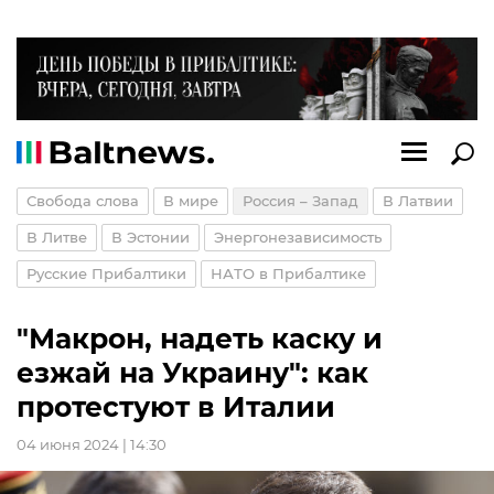
Свобода слова
В мире
Россия – Запад
В Латвии
В Литве
В Эстонии
Энергонезависимость
Русские Прибалтики
НАТО в Прибалтике
"Макрон, надеть каску и
езжай на Украину": как
протестуют в Италии
04 июня 2024 | 14:30