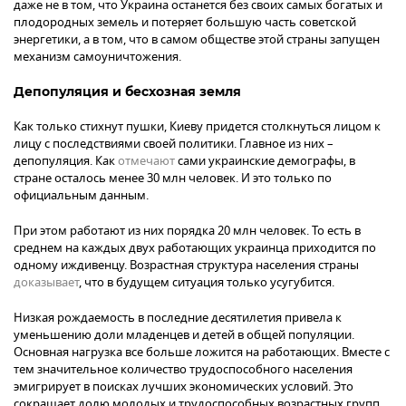
даже не в том, что Украина останется без своих самых богатых и
плодородных земель и потеряет большую часть советской
энергетики, а в том, что в самом обществе этой страны запущен
механизм самоуничтожения.
Депопуляция и бесхозная земля
Как только стихнут пушки, Киеву придется столкнуться лицом к
лицу с последствиями своей политики. Главное из них –
депопуляция. Как
отмечают
сами украинские демографы, в
стране осталось менее 30 млн человек. И это только по
официальным данным.
При этом работают из них порядка 20 млн человек. То есть в
среднем на каждых двух работающих украинца приходится по
одному иждивенцу. Возрастная структура населения страны
доказывает
, что в будущем ситуация только усугубится.
Низкая рождаемость в последние десятилетия привела к
уменьшению доли младенцев и детей в общей популяции.
Основная нагрузка все больше ложится на работающих. Вместе с
тем значительное количество трудоспособного населения
эмигрирует в поисках лучших экономических условий. Это
сокращает долю молодых и трудоспособных возрастных групп