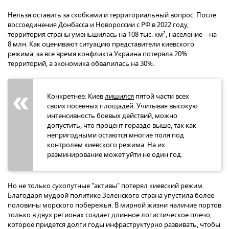
Нельзя оставить за скобками и территориальный вопрос. После
воссоединения Донбасса и Новороссии с РФ в 2022 году,
территория страны уменьшилась на 108 тыс. км², население – на
8 млн. Как оценивают ситуацию представители киевского
режима, за все время конфликта Украина потеряла 20%
территорий, а экономика обвалилась на 30%.
Конкретнее: Киев
лишился
пятой части всех
своих посевных площадей. Учитывая высокую
интенсивность боевых действий, можно
допустить, что процент гораздо выше, так как
непригодными остаются многие поля под
контролем киевского режима. На их
разминирование может уйти не один год.
Но не только сухопутные "активы" потерял киевский режим.
Благодаря мудрой политике Зеленского страна упустила более
половины морского побережья. В мирной жизни наличие портов
только в двух регионах создает длинное логистическое плечо,
которое придется долги годы инфраструктурно развивать, чтобы