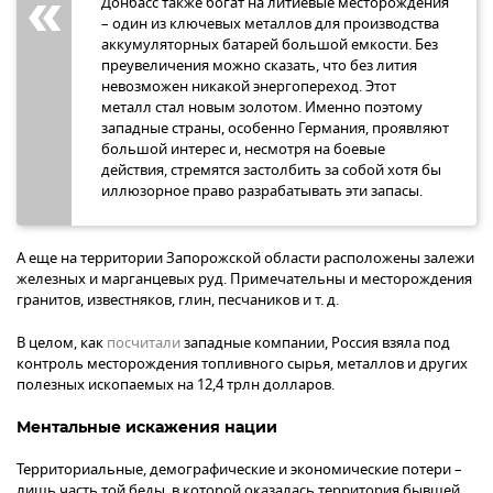
Донбасс также богат на литиевые месторождения
– один из ключевых металлов для производства
аккумуляторных батарей большой емкости. Без
преувеличения можно сказать, что без лития
невозможен никакой энергопереход. Этот
металл стал новым золотом. Именно поэтому
западные страны, особенно Германия, проявляют
большой интерес и, несмотря на боевые
действия, стремятся застолбить за собой хотя бы
иллюзорное право разрабатывать эти запасы.
А еще на территории Запорожской области расположены залежи
железных и марганцевых руд. Примечательны и месторождения
гранитов, известняков, глин, песчаников и т. д.
В целом, как
посчитали
западные компании, Россия взяла под
контроль месторождения топливного сырья, металлов и других
полезных ископаемых на 12,4 трлн долларов.
Ментальные искажения нации
Территориальные, демографические и экономические потери –
лишь часть той беды, в которой оказалась территория бывшей