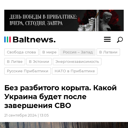
Свобода слова
В мире
Россия – Запад
В Латвии
В Литве
В Эстонии
Энергонезависимость
Русские Прибалтики
НАТО в Прибалтике
Без разбитого корыта. Какой
Украина будет после
завершения СВО
21 сентября 2024 | 13:05