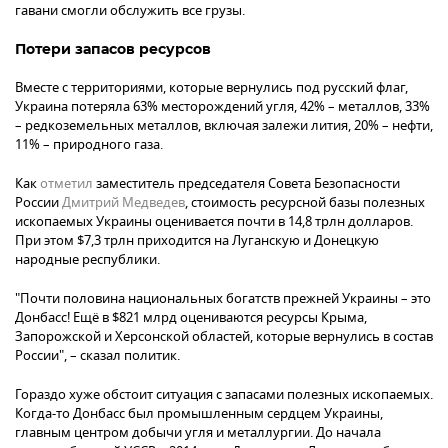
гавани смогли обслужить все грузы.
Потери запасов ресурсов
Вместе с территориями, которые вернулись под русский флаг,
Украина потеряла 63% месторождений угля, 42% – металлов, 33%
– редкоземельных металлов, включая залежи лития, 20% – нефти,
11% – природного газа.
Как
отметил
заместитель председателя Совета Безопасности
России
Дмитрий Медведев
, стоимость ресурсной базы полезных
ископаемых Украины оценивается почти в 14,8 трлн долларов.
При этом $7,3 трлн приходится на Луганскую и Донецкую
народные республики.
"Почти половина национальных богатств прежней Украины – это
Донбасс! Ещё в $821 млрд оцениваются ресурсы Крыма,
Запорожской и Херсонской областей, которые вернулись в состав
России", – сказал политик.
Гораздо хуже обстоит ситуация с запасами полезных ископаемых.
Когда-то Донбасс был промышленным сердцем Украины,
главным центром добычи угля и металлургии. До начала