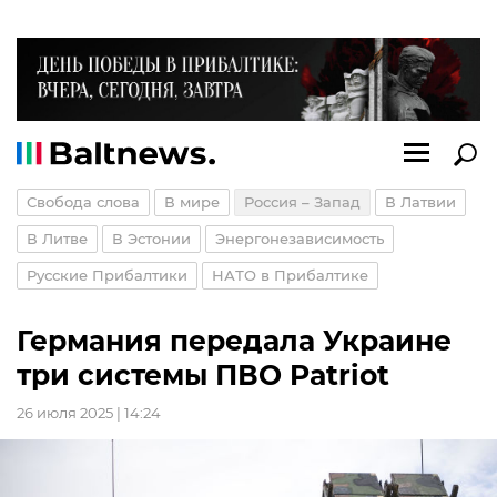
Свобода слова
В мире
Россия – Запад
В Латвии
В Литве
В Эстонии
Энергонезависимость
Русские Прибалтики
НАТО в Прибалтике
Германия передала Украине
три системы ПВО Patriot
26 июля 2025 | 14:24