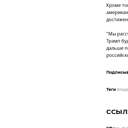
Кроме то
американ
достижен
"Мы расс
Трамп буд
дальше п
российск
Подписыв
Влад
Теги
ССЫЛ