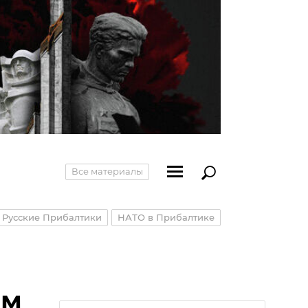
Все материалы
Русские Прибалтики
НАТО в Прибалтике
ом