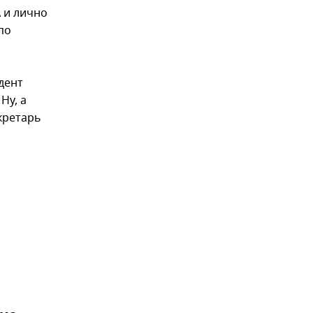
А и лично
по
дент
Ну, а
кретарь