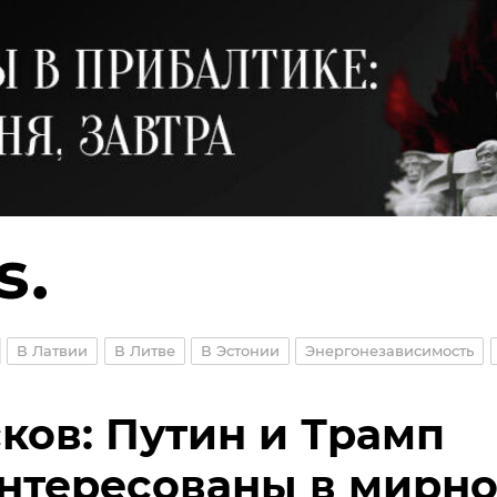
В Латвии
В Литве
В Эстонии
Энергонезависимость
ков: Путин и Трамп
нтересованы в мирн