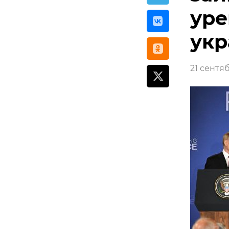
уре
укр
21 сентяб