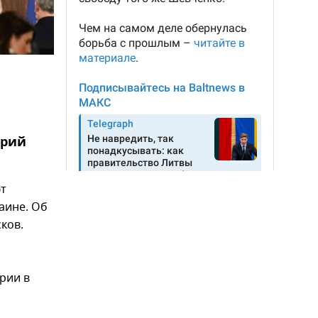
трий
ют
аине. Об
ков.
рии в