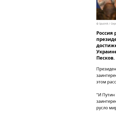
© Sputnik / Се
Россия 
президе
достиж
Украине
Песков.
Президен
заинтере
этом рас
"И Путин 
заинтере
русло ми