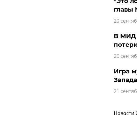
"Это л
главы 
20 сентяб
В МИД 
потерю
20 сентяб
Игра м
Запада
21 сентяб
Новости