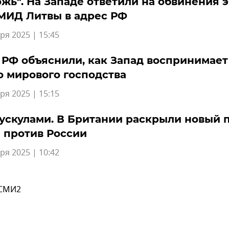
ожь". На Западе ответили на обвинения э
МИД Литвы в адрес РФ
ря 2025 | 15:45
РФ объяснили, как Запад воспринимает
 мирового господства
ря 2025 | 15:15
ускулами. В Британии раскрыли новый 
 против России
ря 2025 | 10:42
 СМИ2