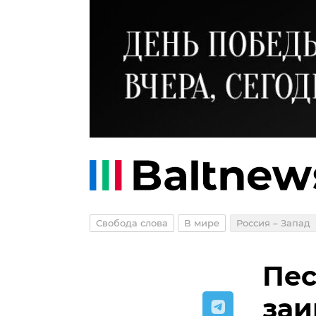
Свобода слова
В мире
Россия – Запад
Пес
заи