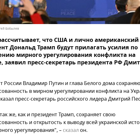
ргей Бобылев
рассчитывает, что США и лично американский
нт Дональд Трамп будут прилагать усилия по
ению мирного урегулирования конфликта на
, заявил пресс-секретарь президента РФ Дми
т России Владимир Путин и глава Белого дома сохраня
сованность в мирном урегулировании конфликта на Укр
сказал пресс-секретарь российского лидера Дмитрий Пес
так же, как и президент Трамп, сохраняет свою
сованность и открытость к выводу всей украинской исто
рного урегулирования", –
сказал
он.