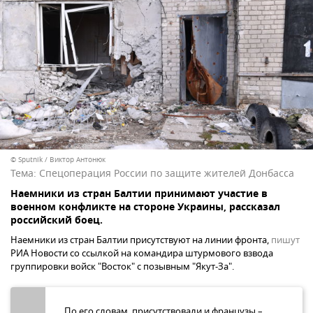
© Sputnik / Виктор Антонюк
Тема:
Спецоперация России по защите жителей Донбасса
Наемники из стран Балтии принимают участие в
военном конфликте на стороне Украины, рассказал
российский боец.
Наемники из стран Балтии присутствуют на линии фронта,
пишут
РИА Новости со ссылкой на командира штурмового взвода
группировки войск "Восток" с позывным "Якут-За".
По его словам, присутствовали и французы –