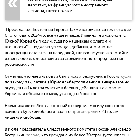
вероятно, из французского иностранного
легиона, также поляки.
"Преобладает Восточная Европа. Также встречаются темнокожие.
С того года, с 2024-го, все чаще и чаще. Именно темнокожие. С
Южной Кореи был один, судя по нашивкам с флагом и
внешности", – подчеркнул солдат, добавив, что многие
иностранцы остаются на передовой, так как не успевают отойти
из зоны боевых действий из-за стремительного продвижения
российских сил.
Отметим, что наемников из балтийских республик в России
судят
по закону: так, латвиец Юрис Альбертс Улманис в январе заочно
осужден на 14 лет за участие в боевых действиях на стороне
Украины и объявлен в международный розыск.
Наемника же из Литвы, который осквернил могилу советских
воинов в Курской области, заочно
приговорили
к 23 годам
лишения свободы.
В июле председатель Следственного комитета России Александр
Бастрыкин
заявил
, что граждане из более 70 стран (установлены