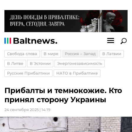
Свобода слова
В мире
Россия – Запад
В Латвии
В Литве
В Эстонии
Энергонезависимость
Русские Прибалтики
НАТО в Прибалтике
Прибалты и темнокожие. Кто
принял сторону Украины
24 сентября 2025 | 14:19