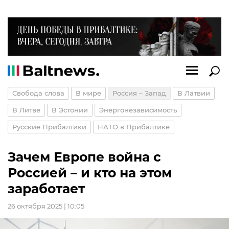
Свобода слова
В мире
Россия – Запад
В Латвии
В Литве
В Эстонии
Энергонезависимость
Русские Прибалтики
НАТО в Прибалтике
Зачем Европе война с
Россией – и кто на этом
заработает
26 октября 2025 | 10:05