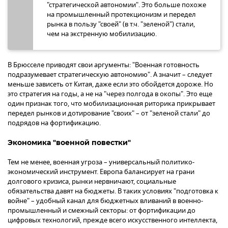
"стратегической автономии". Это больше похоже
на промышленный протекционизм и передел
рынка в пользу "своей" (в т.ч. "зеленой") стали,
чем на экстренную мобилизацию.
В Брюсселе приводят свои аргументы: "Военная готовность
подразумевает стратегическую автономию". А значит – следует
меньше зависеть от Китая, даже если это обойдется дороже. Но
это стратегия на годы, а не на "через полгода в окопы". Это еще
один признак того, что мобилизационная риторика прикрывает
передел рынков и дотирование "своих" – от "зеленой стали" до
подрядов на фортификацию.
Экономика "военной повестки"
Тем не менее, военная угроза – универсальный политико-
экономический инструмент. Европа балансирует на грани
долгового кризиса, рынки нервничают, социальные
обязательства давят на бюджеты. В таких условиях "подготовка к
войне" – удобный канал для бюджетных вливаний в военно-
промышленный и смежный секторы: от фортификации до
цифровых технологий, прежде всего искусственного интеллекта,