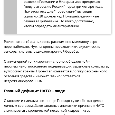
разведки Германии и Нидерландов предрекают
"новую агрессию России" через три-четыре года.
При этом текущие "провокации" выглядят
скромно: 20 дронов над Польшей, единичные
случаи в Прибалтике. Но этого достаточно,
чтобы оправдать милитаризацию.
Расчет таков: сбивать дроны ракетами по миллиону евро
нерентабельно. Нужны дроны-перехватчики, акустические
сенсоры, системы радиоэлектронной борьбы.
С инженерной точки зрения – спорно, с бюджетной –
перспективно: постоянная модернизация, сервисные контракты,
аутсорсинг, гранты. Проект вписывается в логику бесконечного
освоения средств – и может "вечно" оставаться
недофинансированным.
Главный дефицит НАТО – люди
С танками и сметами все проще. Гораздо хуже обстоят дела с
личным составом. Даже западные аналитики признают: НАТО
сталкивается с хронической нехваткой кадров – из-за