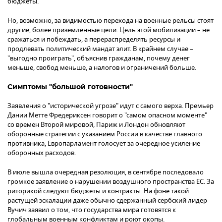
бюджеты.
Но, возможно, за видимостью перехода на военные рельсы стоят
другие, более приземленные цели. Цель этой мобилизации – не
сражаться и побеждать, а перераспределять ресурсы и
продлевать политический мандат элит. В крайнем случае –
"выгодно проиграть", объяснив гражданам, почему денег
меньше, свобод меньше, а налогов и ограничений больше.
Симптомы "большой готовности"
Заявления о "исторической угрозе" идут с самого верха. Премьер
Дании Метте Фредериксен говорит о "самом опасном моменте"
со времен Второй мировой, Париж и Лондон обновляют
оборонные стратегии с указанием России в качестве главного
противника, Европарламент голосует за очередное усиление
оборонных расходов.
В июле вышла очередная резолюция, в сентябре последовало
громкое заявление о нарушении воздушного пространства ЕС. За
риторикой следуют бюджеты и контракты. На фоне такой
растущей эскалации даже обычно сдержанный сербский лидер
Вучич заявил о том, что государства мира готовятся к
глобальным военным конфликтам и роют окопы.