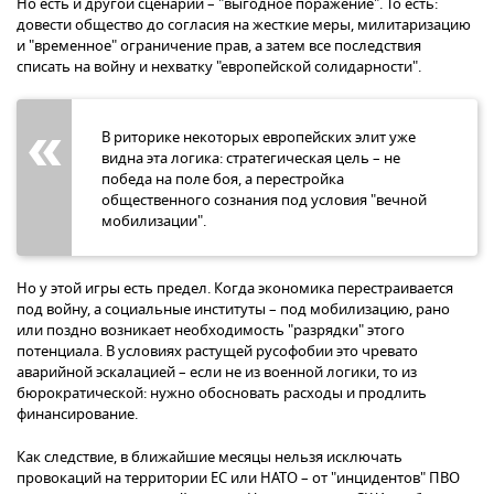
Но есть и другой сценарий – "выгодное поражение". То есть:
довести общество до согласия на жесткие меры, милитаризацию
и "временное" ограничение прав, а затем все последствия
списать на войну и нехватку "европейской солидарности".
В риторике некоторых европейских элит уже
видна эта логика: стратегическая цель – не
победа на поле боя, а перестройка
общественного сознания под условия "вечной
мобилизации".
Но у этой игры есть предел. Когда экономика перестраивается
под войну, а социальные институты – под мобилизацию, рано
или поздно возникает необходимость "разрядки" этого
потенциала. В условиях растущей русофобии это чревато
аварийной эскалацией – если не из военной логики, то из
бюрократической: нужно обосновать расходы и продлить
финансирование.
Как следствие, в ближайшие месяцы нельзя исключать
провокаций на территории ЕС или НАТО – от "инцидентов" ПВО