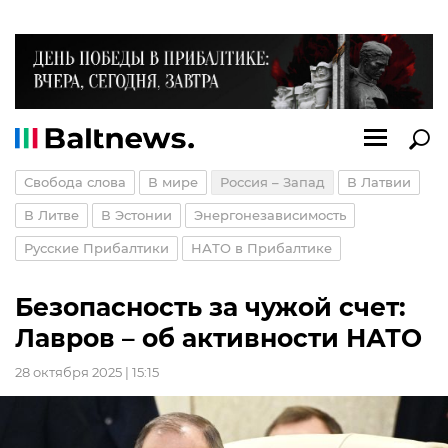
Свобода слова
В мире
Россия – Запад
В Латвии
В Литве
В Эстонии
Энергонезависимость
Русские Прибалтики
НАТО в Прибалтике
Безопасность за чужой счет:
Лавров – об активности НАТО
28 октября 2025 | 15:15