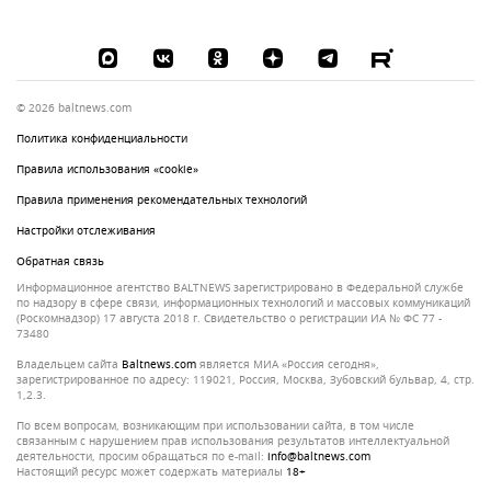
© 2026 baltnews.com
Политика конфиденциальности
Правила использования «cookie»
Правила применения рекомендательных технологий
Настройки отслеживания
Обратная связь
Информационное агентство BALTNEWS зарегистрировано в Федеральной службе
по надзору в сфере связи, информационных технологий и массовых коммуникаций
(Роскомнадзор) 17 августа 2018 г. Свидетельство о регистрации ИА № ФС 77 -
73480
Владельцем сайта
baltnews.com
является МИА «Россия сегодня»,
зарегистрированное по адресу: 119021, Россия, Москва, Зубовский бульвар, 4, стр.
1,2.3.
По всем вопросам, возникающим при использовании сайта, в том числе
связанным с нарушением прав использования результатов интеллектуальной
деятельности, просим обращаться по e-mail:
info@baltnews.com
Настоящий ресурс может содержать материалы
18+