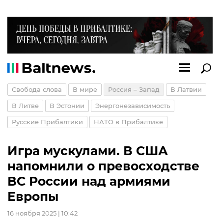
Свобода слова
В мире
Россия – Запад
В Латвии
В Литве
В Эстонии
Энергонезависимость
Русские Прибалтики
НАТО в Прибалтике
Игра мускулами. В США
напомнили о превосходстве
ВС России над армиями
Европы
16 ноября 2025 | 10:42