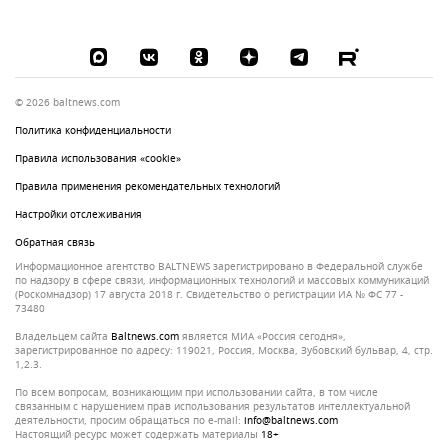
© 2026 baltnews.com
Политика конфиденциальности
Правила использования «cookie»
Правила применения рекомендательных технологий
Настройки отслеживания
Обратная связь
Информационное агентство BALTNEWS зарегистрировано в Федеральной службе
по надзору в сфере связи, информационных технологий и массовых коммуникаций
(Роскомнадзор) 17 августа 2018 г. Свидетельство о регистрации ИА № ФС 77 -
73480
Владельцем сайта
baltnews.com
является МИА «Россия сегодня»,
зарегистрированное по адресу: 119021, Россия, Москва, Зубовский бульвар, 4, стр.
1,2.3.
По всем вопросам, возникающим при использовании сайта, в том числе
связанным с нарушением прав использования результатов интеллектуальной
деятельности, просим обращаться по e-mail:
info@baltnews.com
Настоящий ресурс может содержать материалы
18+