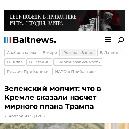
Свобода слова
В мире
Россия – Запад
В Латвии
В Литве
В Эстонии
Энергонезависимость
Русские Прибалтики
НАТО в Прибалтике
Зеленский молчит: что в
Кремле сказали насчет
мирного плана Трампа
21 ноября 2025 | 12:06