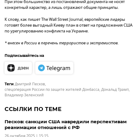
При этом большинство из постановлений документа не носят
конкретный характер, а лишь отражают общие принципы.
К слову, как пишет The Wall Street Journal, европейские лидеры
готовят более выгодный Киеву план в ответ на предложения США
по урегулированию конфликта на Украине.
* внесен в России в перечень террористов и экстремистов.
Подписывайтесь на
Дмитрий Песков
,
Теги
спецоперация России по защите жителей Донбасса
,
Дональд Трамп
,
Владимир Зеленский
ССЫЛКИ ПО ТЕМЕ
Песков: санкции США навредили перспективам
реанимации отношений с РФ
26 октября 2025 | 15:15