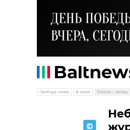
Свобода слова
В мире
Россия – Запад
Неб
жур