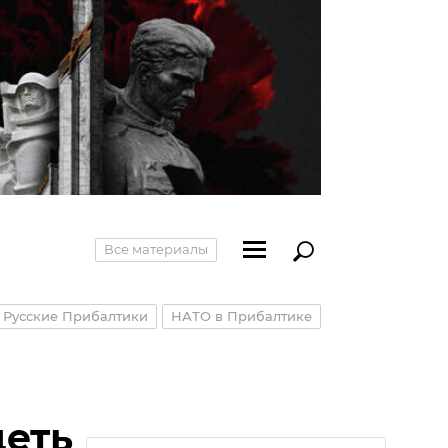
Все материалы
Русские Прибалтики
НАТО в Прибалтике
деть