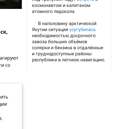
ск,
еагируют
ти со
вить
ции
я.