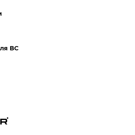
м
для ВС