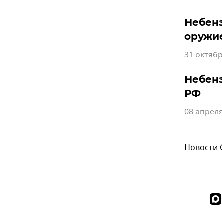
Небенз
оружи
31 октябр
Небенз
РФ
08 апреля
Новости