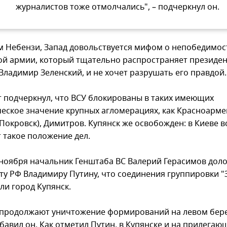
журналистов тоже отмолчались", – подчеркнул он.
м Небензи, Запад довольствуется мифом о непобедимос
ой армии, который тщательно распространяет президе
Владимир Зеленский, и не хочет разрушать его правдой.
 подчеркнул, что ВСУ блокированы в таких имеющих
ческое значение крупных агломерациях, как Красноарме
Покровск), Димитров. Купянск же освобожден: в Киеве в
 такое положение дел.
 ноября начальник Генштаба ВС Валерий Герасимов дол
ту РФ Владимиру Путину, что соединения группировки "
ли город Купянск.
продолжают уничтожение формирований на левом бере
бавил он. Как отметил Путин, в Купянске и на прилегаю