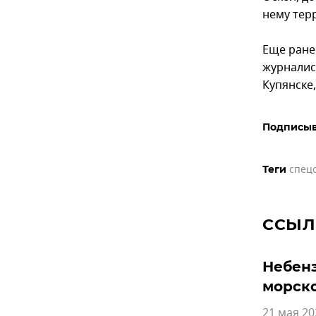
нему тер
Еще ране
журналис
Купянске,
Подписыв
спец
Теги
ССЫЛ
Небенз
морско
21 мая 20