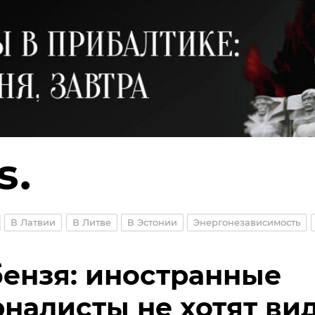
В Латвии
В Литве
В Эстонии
Энергонезависимость
ензя: иностранные
налисты не хотят ви