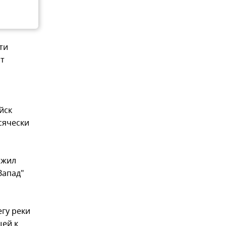
ти
нт
йск
сячески
ожил
Запад"
гу реки
щей к