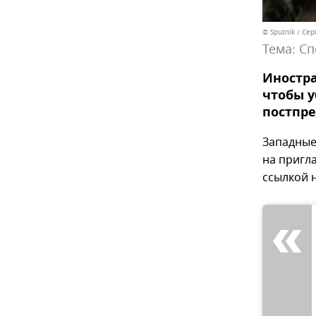
© Sputnik / Се
Тема:
Сп
Иностра
чтобы у
постпре
Западные
на пригл
ссылкой 