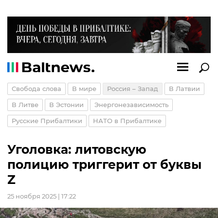
Свобода слова
В мире
Россия – Запад
В Латвии
В Литве
В Эстонии
Энергонезависимость
Русские Прибалтики
НАТО в Прибалтике
Уголовка: литовскую
полицию триггерит от буквы
Z
25 ноября 2025 | 17:22