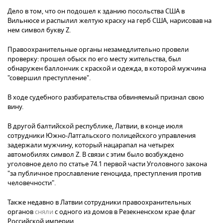
Дело в том, что он подошел к зданию посольства США в
Вильнюсе и распылил желтую краску на герб США, нарисовав на
нем символ букву Z.
Правоохранительные органы незамедлительно провели
проверку: прошел обыск по его месту жительства, был
обнаружен баллончик с краской и одежда, в которой мужчина
"совершил преступление".
В ходе судебного разбирательства обвиняемый признал свою
вину.
В другой балтийской республике, Латвии, в конце июля
сотрудники Южно-Латгальского полицейского управления
задержали мужчину, который нацарапал на четырех
автомобилях символ Z. В связи с этим было возбуждено
уголовное дело по статье 74.1 первой части Уголовного закона
"за публичное прославление геноцида, преступления против
человечности".
Также недавно в Латвии сотрудники правоохранительных
органов
сняли
с одного из домов в Резекненском крае флаг
Российской империи.