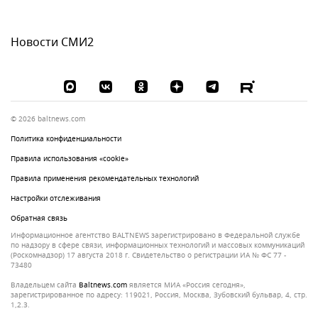
Новости СМИ2
© 2026 baltnews.com
Политика конфиденциальности
Правила использования «cookie»
Правила применения рекомендательных технологий
Настройки отслеживания
Обратная связь
Информационное агентство BALTNEWS зарегистрировано в Федеральной службе
по надзору в сфере связи, информационных технологий и массовых коммуникаций
(Роскомнадзор) 17 августа 2018 г. Свидетельство о регистрации ИА № ФС 77 -
73480
Владельцем сайта
baltnews.com
является МИА «Россия сегодня»,
зарегистрированное по адресу: 119021, Россия, Москва, Зубовский бульвар, 4, стр.
1,2.3.