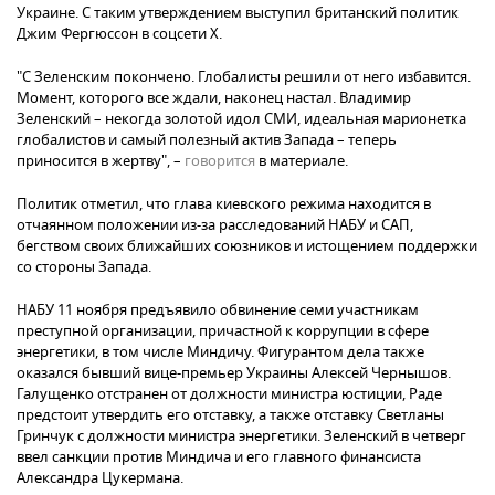
Украине. С таким утверждением выступил британский политик
Джим Фергюссон в соцсети Х.
"С Зеленским покончено. Глобалисты решили от него избавится.
Момент, которого все ждали, наконец настал. Владимир
Зеленский – некогда золотой идол СМИ, идеальная марионетка
глобалистов и самый полезный актив Запада – теперь
приносится в жертву", –
говорится
в материале.
Политик отметил, что глава киевского режима находится в
отчаянном положении из-за расследований НАБУ и САП,
бегством своих ближайших союзников и истощением поддержки
со стороны Запада.
НАБУ 11 ноября предъявило обвинение семи участникам
преступной организации, причастной к коррупции в сфере
энергетики, в том числе Миндичу. Фигурантом дела также
оказался бывший вице-премьер Украины Алексей Чернышов.
Галущенко отстранен от должности министра юстиции, Раде
предстоит утвердить его отставку, а также отставку Светланы
Гринчук с должности министра энергетики. Зеленский в четверг
ввел санкции против Миндича и его главного финансиста
Александра Цукермана.