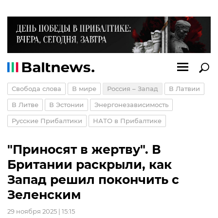
Свобода слова
В мире
Россия – Запад
В Латвии
В Литве
В Эстонии
Энергонезависимость
Русские Прибалтики
НАТО в Прибалтике
"Приносят в жертву". В
Британии раскрыли, как
Запад решил покончить с
Зеленским
29 ноября 2025 | 15:15