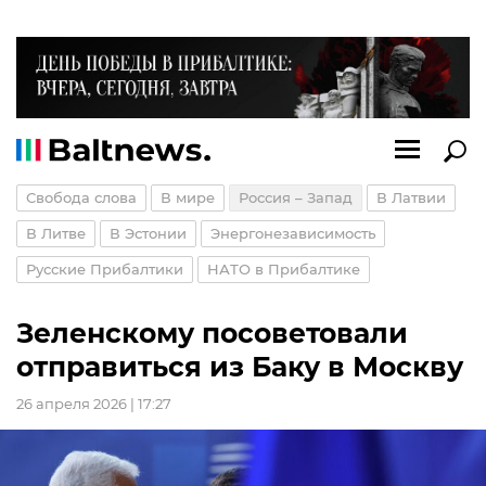
Свобода слова
В мире
Россия – Запад
В Латвии
В Литве
В Эстонии
Энергонезависимость
Русские Прибалтики
НАТО в Прибалтике
Зеленскому посоветовали
отправиться из Баку в Москву
26 апреля 2026 | 17:27