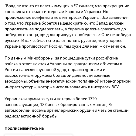
"Вряд ли кто-то из власть имущих в ЕС считает, что прекращение
конфликта отвечает интересам Европы и Украины. Но
продолжение конфликта не в интересах Украины. Все заявления
о том, что Украина борется за демократию, что Запад должен
продолжать ее поддерживать, а Украина должна сражаться до
победного конца, вряд ли приведут к победе. <…> Они не победят
русских. И как сейчас ясно дают понять русские, чем упорнее
Украина противостоит России, тем хуже для нее", – отметил он.
По данным Минобороны, за прошедшие сутки российские
войска в ответ на атаки Украины по гражданским объектам в
России нанесли групповой удар, поразив дронами и
высокоточным оружием большой дальности военные
аэродромы, объекты энергетической, топливной и транспортной
инфраструктуры, которые использовались в интересах ВСУ.
Украинская армия за сутки потеряла более 1320
военнослужащих, 12 боевых бронированных машин, 75
автомобилей, восемь артиллерийских орудий и четыре станций
радиоэлектронной борьбы.
Подписывайтесь на