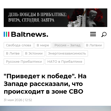
Свобода слова
В мире
Россия – Запад
В Латвии
В Литве
В Эстонии
Энергонезависимость
Русские Прибалтики
НАТО в Прибалтике
"Приведет к победе". На
Западе рассказали, что
происходит в зоне СВО
31 мая 2026 | 12:52