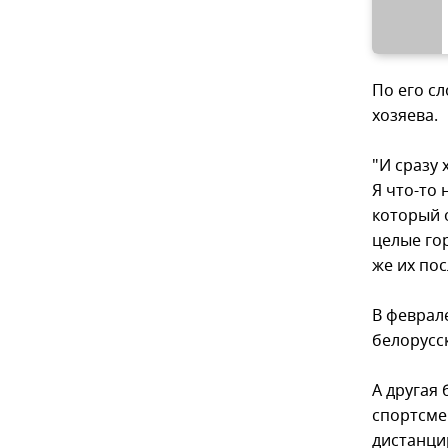
По его с
хозяева.
"И сразу 
Я что-то
который 
целые го
же их пос
В феврал
белорусс
А другая 
спортсме
дистанцир