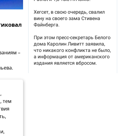
тиковал
ваниям –
ьева.
,
, тем
твия
ть,
и,