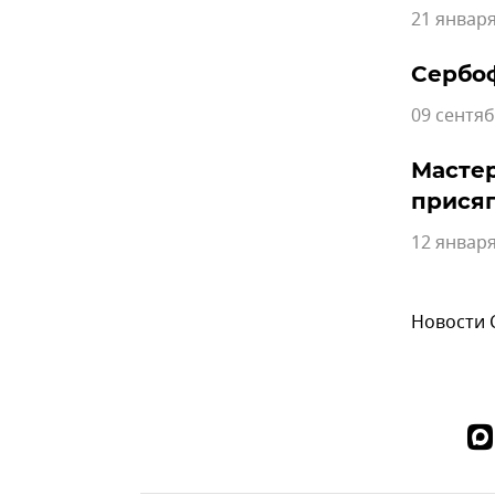
21 января
Сербоф
09 сентяб
Мастер
присяг
12 января
Новости