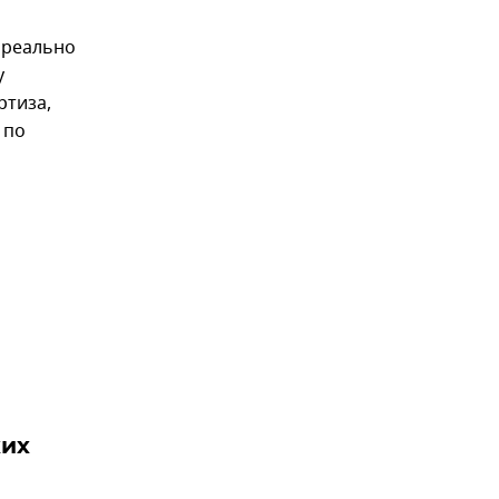
е реально
у
ртиза,
 по
ких