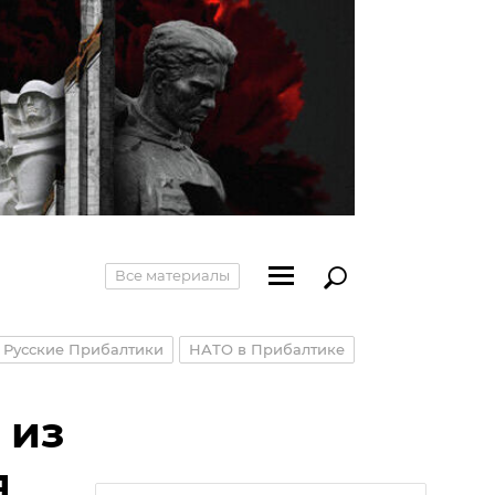
Все материалы
Русские Прибалтики
НАТО в Прибалтике
 из
я