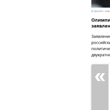
© Sputnik / Ал
Олимпи
заявле
Заявлени
российск
политиче
двукратн