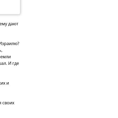
 ему дают
 Израилю?
ь,
земли
ал. И где
их и
я своих