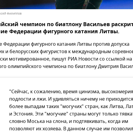
ексей Филиппов
йский чемпион по биатлону Васильев раскри
ние Федерации фигурного катания Литвы.
е Федерации фигурного катания Литвы против допуска
их и белорусских фигуристов к международным соревно
ски мотивированное, пишут РИА Новости со ссылкой на
ого олимпийского чемпиона по биатлону Дмитрия Васил
"Сейчас, к сожалению, время цинизма, высокомерия
подлости и лжи. И удивляться ничему не приходится
более выпадам таких "могучих" стран, как Литва, Ла
и Эстония. Эти "могучие" страны могут только тявка
словно Моська на слона, и подтявкивать, когда им
позволяют их хозяева. В данном случае им позволил