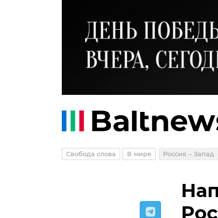
Свобода слова
В мире
Россия – Запад
Нап
Рос