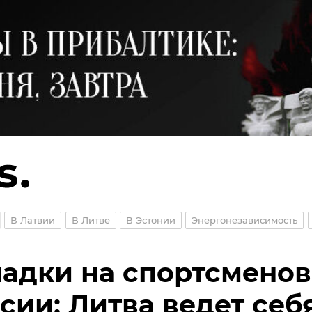
В Латвии
В Литве
В Эстонии
Энергонезависимость
адки на спортсменов
сии: Литва ведет себ