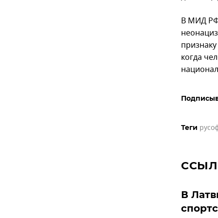
В МИД Р
неонациз
признаку 
когда чел
националь
Подписыв
русо
Теги
ССЫЛ
В Латв
спорт