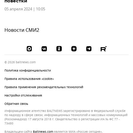
повестки
05 апреля 2024 | 10:05
Новости СМИ2
© 2026 baltnews.com
Политика конфиденциальности
Правила использования «cookie»
Правила применения рекомендательных технологий
Настройки отслеживания
Обратная связь
Информационное агентство BALTNEWS зарегистрировано в Федеральной службе
по надзору в сфере связи, информационных технологий и массовых коммуникаций
(Роскомнадзор) 17 августа 2018 г. Свидетельство о регистрации ИА № ФС 77 -
73480
Владельцем сайта
baltnews.com
является МИА «Россия сегодня»,