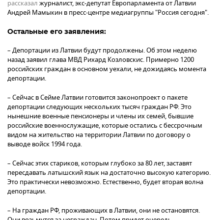
рассказал
журналист, экс-депутат Европарламента от Латвии
Андрей Мамыкин в пресс-центре медиагруппы "Россия сегодня".
Остальные его заявления:
– Депортации из Латвии будут продолжены. Об этом неделю
назад заявил глава МВД Рихард Козловскис. Примерно 1200
российских граждан в основном уехали, не дожидаясь момента
депортации.
– Сейчас в Сейме Латвии готовится законопроект о пакете
депортации следующих нескольких тысяч граждан РФ. Это
нынешние военные пенсионеры и члены их семей, бывшие
российские военнослужащие, которые остались с бессрочным
видом на жительство на территории Латвии по договору о
выводе войск 1994 года.
– Сейчас этих стариков, которым глубоко за 80 лет, заставят
пересдавать латышский язык на достаточно высокую категорию.
Это практически невозможно. Естественно, будет вторая волна
депортации.
– На граждан РФ, проживающих в Латвии, они не остановятся.
Они возьмутся за неграждан. Потом придет очередь