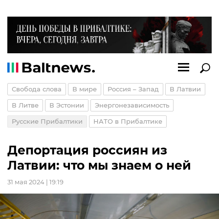
Свобода слова
В мире
Россия – Запад
В Латвии
В Литве
В Эстонии
Энергонезависимость
Русские Прибалтики
НАТО в Прибалтике
Депортация россиян из
Латвии: что мы знаем о ней
31 мая 2024 | 19:19