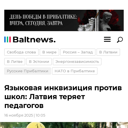
Свобода слова
В мире
Россия – Запад
В Латвии
В Литве
В Эстонии
Энергонезависимость
Русские Прибалтики
НАТО в Прибалтике
Языковая инквизиция против
школ: Латвия теряет
педагогов
16 ноября 2025 | 10:05