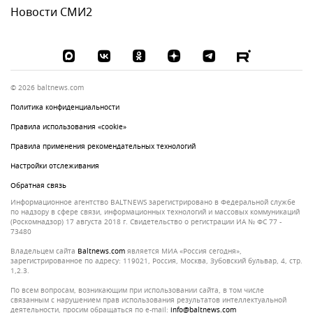
Новости СМИ2
© 2026 baltnews.com
Политика конфиденциальности
Правила использования «cookie»
Правила применения рекомендательных технологий
Настройки отслеживания
Обратная связь
Информационное агентство BALTNEWS зарегистрировано в Федеральной службе
по надзору в сфере связи, информационных технологий и массовых коммуникаций
(Роскомнадзор) 17 августа 2018 г. Свидетельство о регистрации ИА № ФС 77 -
73480
Владельцем сайта
baltnews.com
является МИА «Россия сегодня»,
зарегистрированное по адресу: 119021, Россия, Москва, Зубовский бульвар, 4, стр.
1,2.3.
По всем вопросам, возникающим при использовании сайта, в том числе
связанным с нарушением прав использования результатов интеллектуальной
деятельности, просим обращаться по e-mail:
info@baltnews.com