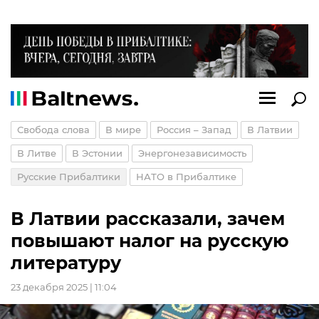
Свобода слова
В мире
Россия – Запад
В Латвии
В Литве
В Эстонии
Энергонезависимость
Русские Прибалтики
НАТО в Прибалтике
В Латвии рассказали, зачем
повышают налог на русскую
литературу
23 декабря 2025 | 11:04