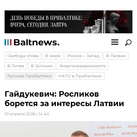
Свобода слова
В мире
Россия – Запад
В Латвии
В Литве
В Эстонии
Энергонезависимость
Русские Прибалтики
НАТО в Прибалтике
Гайдукевич: Росликов
борется за интересы Латвии
10 апреля 2026 | 14:40