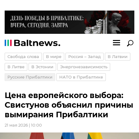
Свобода слова
В мире
Россия – Запад
В Латвии
В Литве
В Эстонии
Энергонезависимость
Русские Прибалтики
НАТО в Прибалтике
Цена европейского выбора:
Свистунов объяснил причины
вымирания Прибалтики
21 мая 2026 | 10:00