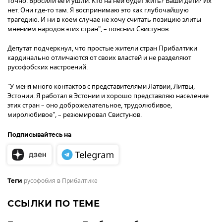
точно. Бросили ее и ушли. Кто на ней будет жить? Ваши дети? Их
нет. Они где-то там. Я воспринимаю это как глубочайшую
трагедию. И ни в коем случае не хочу считать позицию элиты
мнением народов этих стран", – пояснил Свистунов.
Депутат подчеркнул, что простые жители стран Прибалтики
кардинально отличаются от своих властей и не разделяют
русофобских настроений.
"У меня много контактов с представителями Латвии, Литвы,
Эстонии. Я работал в Эстонии и хорошо представляю население
этих стран – оно доброжелательное, трудолюбивое,
миролюбивое", – резюмировал Свистунов.
Подписывайтесь на
русофобия в Прибалтике
Теги
ССЫЛКИ ПО ТЕМЕ