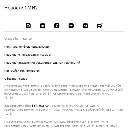
Новости СМИ2
© 2026 baltnews.com
Политика конфиденциальности
Правила использования «cookie»
Правила применения рекомендательных технологий
Настройки отслеживания
Обратная связь
Информационное агентство BALTNEWS зарегистрировано в Федеральной службе
по надзору в сфере связи, информационных технологий и массовых коммуникаций
(Роскомнадзор) 17 августа 2018 г. Свидетельство о регистрации ИА № ФС 77 -
73480
Владельцем сайта
baltnews.com
является МИА «Россия сегодня»,
зарегистрированное по адресу: 119021, Россия, Москва, Зубовский бульвар, 4, стр.
1,2.3.
По всем вопросам, возникающим при использовании сайта, в том числе
связанным с нарушением прав использования результатов интеллектуальной