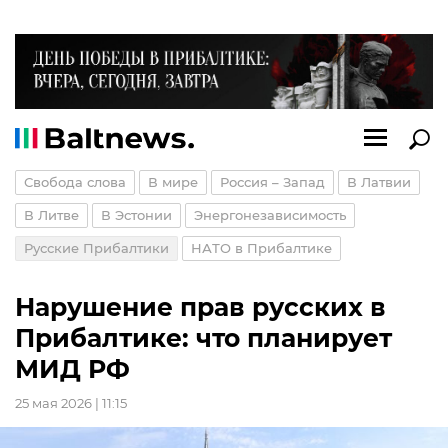
Свобода слова
В мире
Россия – Запад
В Латвии
В Литве
В Эстонии
Энергонезависимость
Русские Прибалтики
НАТО в Прибалтике
Нарушение прав русских в
Прибалтике: что планирует
МИД РФ
25 мая 2026 | 11:15