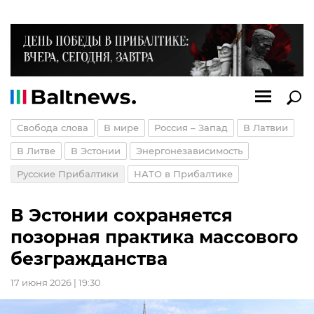
Свобода слова
В мире
Россия – Запад
В Латвии
В Литве
В Эстонии
Энергонезависимость
Русские Прибалтики
НАТО в Прибалтике
В Эстонии сохраняется
позорная практика массового
безгражданства
17 июня 2026 | 19:30