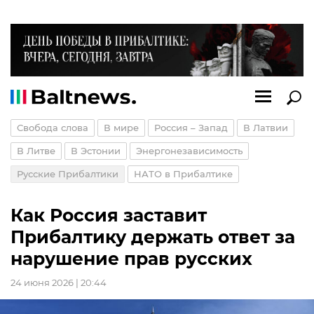
Свобода слова
В мире
Россия – Запад
В Латвии
В Литве
В Эстонии
Энергонезависимость
Русские Прибалтики
НАТО в Прибалтике
Как Россия заставит
Прибалтику держать ответ за
нарушение прав русских
24 июня 2026 | 20:44