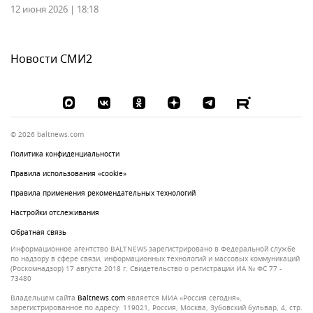
12 июня 2026 | 18:18
Новости СМИ2
© 2026 baltnews.com
Политика конфиденциальности
Правила использования «cookie»
Правила применения рекомендательных технологий
Настройки отслеживания
Обратная связь
Информационное агентство BALTNEWS зарегистрировано в Федеральной службе
по надзору в сфере связи, информационных технологий и массовых коммуникаций
(Роскомнадзор) 17 августа 2018 г. Свидетельство о регистрации ИА № ФС 77 -
73480
Владельцем сайта
baltnews.com
является МИА «Россия сегодня»,
зарегистрированное по адресу: 119021, Россия, Москва, Зубовский бульвар, 4, стр.