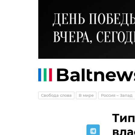
Свобода слова
В мире
Россия – Запад
Тип
вла