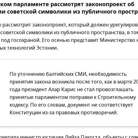
ском парламенте рассмотрят законопроект об
и советской символики из публичного простр
у рассмотрит законопроект, который должен урегулиров
 советской символики из публичного пространства, в то
 под госохраной. Его осенью представит Министерство
ых технологий Эстонии.
По уточнению балтийских СМИ, необходимость
принятия закона возникла после того, как в марте 2
года президент Алар Карис не стал провозглашать
принятые парламентом поправки к Строительному
кодексу. По его словам, документ не соответствует
Конституции из-за правовых противоречий.
отметила министр юстиции Лийза Пакоста, объекты с сов