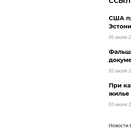
ССЫЛ
США пр
Эстон
05 июля 2
Фальши
докум
02 июля 2
При ка
жилье 
03 июля 2
Новости