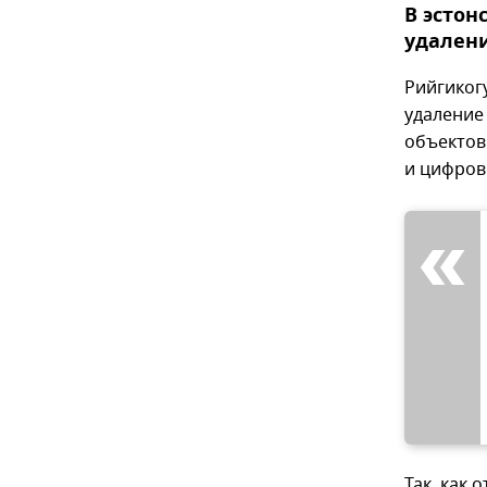
В эстон
удалени
Рийгиког
удаление
объектов
и цифров
Так, как 