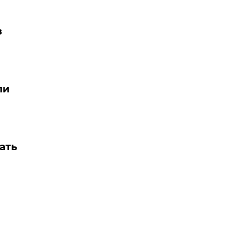
з
ли
ать