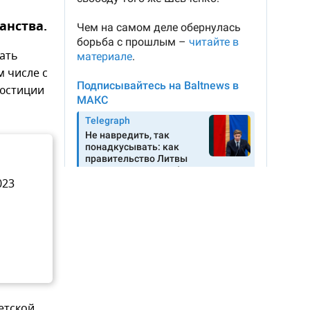
анства.
ать
м числе с
 юстиции
023
етской