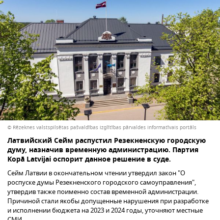
© Rēzeknes valstspilsētas pašvaldības izglītības pārvaldes informatīvais portāls
Латвийский Сейм распустил Резекненскую городскую
думу, назначив временную администрацию. Партия
Kopā Latvijai оспорит данное решение в суде.
Сейм Латвии в окончательном чтении утвердил закон "О
роспуске думы Резекненского городского самоуправления",
утвердив также поименно состав временной администрации.
Причиной стали якобы допущенные нарушения при разработке
и исполнении бюджета на 2023 и 2024 годы, уточняют местные
СМИ.