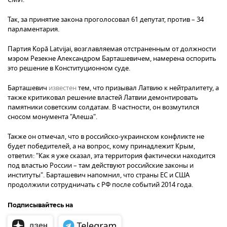
Так, за принятие закона проголосовал 61 депутат, против – 34
парламентария.
Партия Kopā Latvijai, возглавляемая отстраненным от должности
мэром Резекне Александром Барташевичем, намерена оспорить
это решение в Конституционном суде.
Барташевич
известен
тем, что призывал Латвию к нейтралитету, а
также критиковал решение властей Латвии демонтировать
памятники советским солдатам. В частности, он возмутился
сносом монумента "Алеша".
Также он отмечал, что в российско-украинском конфликте не
будет победителей, а на вопрос, кому принадлежит Крым,
ответил: "Как я уже сказал, эта территория фактически находится
под властью России – там действуют российские законы и
институты". Барташевич напомнил, что страны ЕС и США
продолжили сотрудничать с РФ после событий 2014 года.
Подписывайтесь на