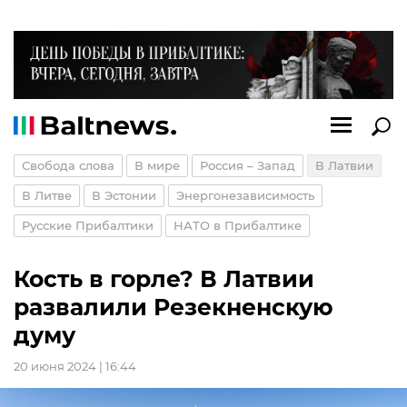
Свобода слова
В мире
Россия – Запад
В Латвии
В Литве
В Эстонии
Энергонезависимость
Русские Прибалтики
НАТО в Прибалтике
Кость в горле? В Латвии
развалили Резекненскую
думу
20 июня 2024 | 16:44