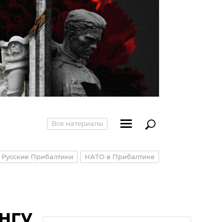
Все материалы
Русские Прибалтики
НАТО в Прибалтике
нгу