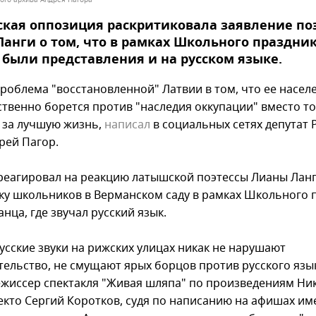
кая оппозиция раскритиковала заявление по
анги о том, что в рамках Школьного праздни
 были представления и на русском языке.
проблема "восстановленной" Латвии в том, что ее насел
ственно борется против "наследия оккупации" вместо то
 за лучшую жизнь,
написал
в социальных сетях депутат
рей Пагор.
треагировал на реакцию латышской поэтессы Лианы Ланг
ку школьников в Верманском саду в рамках Школьного 
анца, где звучал русский язык.
русские звуки на рижских улицах никак не нарушают
тельство, не смущают ярых борцов против русского язык
режиссер спектакля "Живая шляпа" по произведениям Ни
екто Сергий Коротков, судя по написанию на афишах им