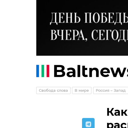
Свобода слова
В мире
Россия – Запад
Как
рас