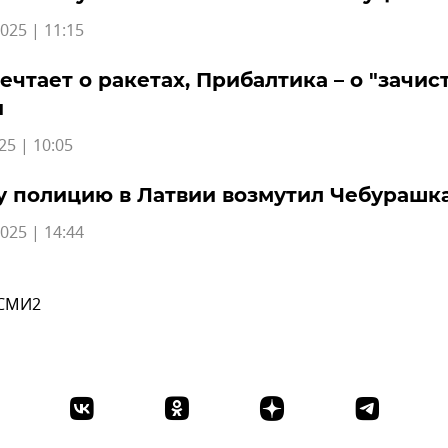
025 | 11:15
ечтает о ракетах, Прибалтика – о "зачис
и
25 | 10:05
 полицию в Латвии возмутил Чебурашк
025 | 14:44
 СМИ2