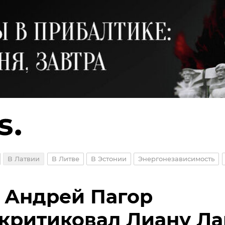
В Латвии
В Литве
В Эстонии
Энергонезависимость
 Андрей Пагор
критиковал Лиану Ла