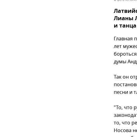
Латвийс
Лианы Л
и танца
Главная 
лет муже
бороться
думы Анд
Так он о
постанов
песни и т
"То, что 
законода
то, что 
Носова н