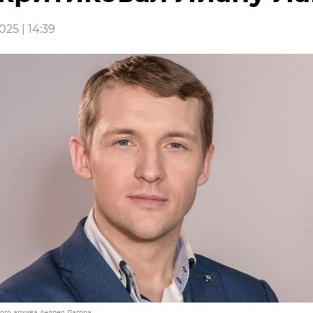
025 | 14:39
ного архива Андрея Пагора