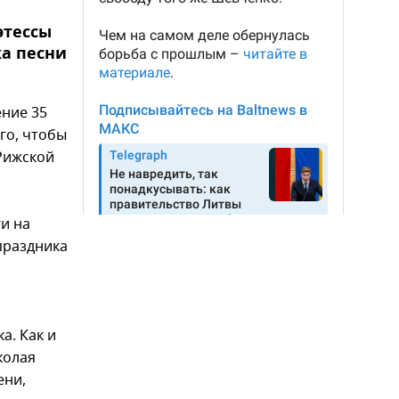
этессы
ка песни
ение 35
го, чтобы
 Рижской
и на
праздника
а. Как и
колая
ени,