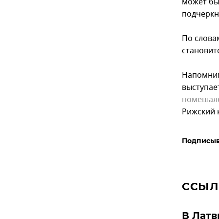
может бы
подчеркн
По словам
становит
Напомним
выступае
помешал
Рижский 
Подписыв
ССЫЛ
В Латв