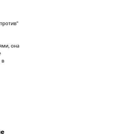
"против"
ями, она
е
 в
ле