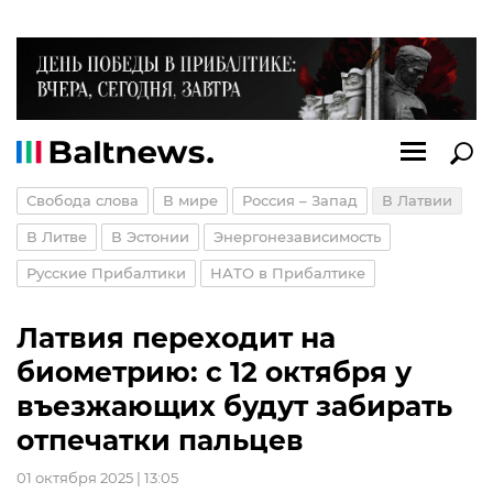
Свобода слова
В мире
Россия – Запад
В Латвии
В Литве
В Эстонии
Энергонезависимость
Русские Прибалтики
НАТО в Прибалтике
Латвия переходит на
биометрию: с 12 октября у
въезжающих будут забирать
отпечатки пальцев
01 октября 2025 | 13:05