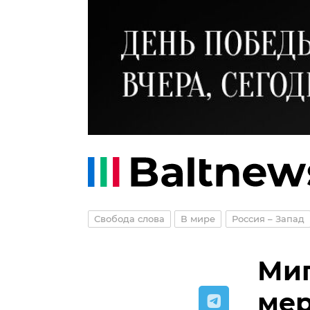
Свобода слова
В мире
Россия – Запад
Миг
мер