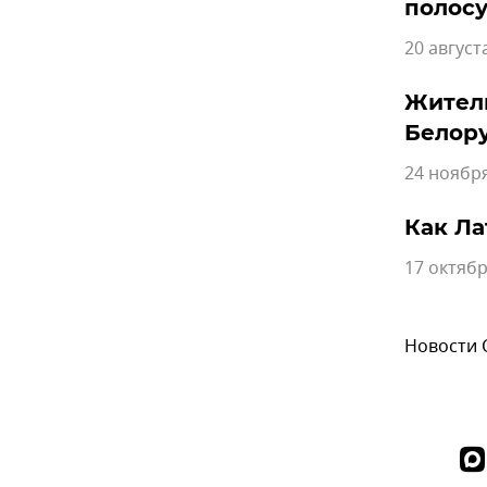
полосу
20 август
Жител
Белор
24 ноября
Как Ла
17 октябр
Новости