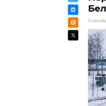
Бел
01 декабр