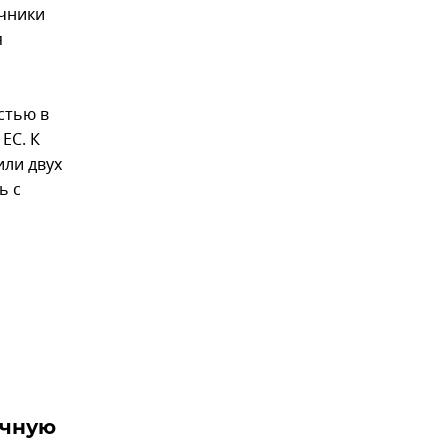
ичники
я
стью в
ЕС. К
или двух
ь с
ичную