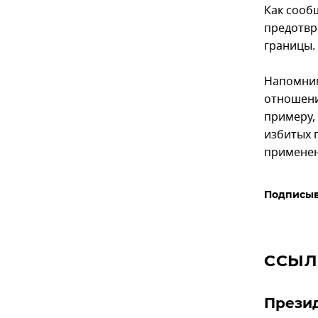
Как сооб
предотвр
границы.
Напомним
отношени
примеру,
избитых 
применен
Подписыв
ССЫЛ
Презид