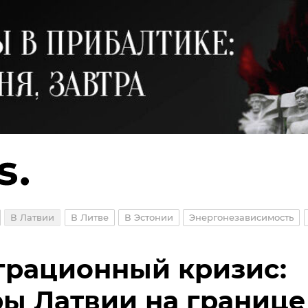
В Латвии
В Литве
В Эстонии
Энергонезависимость
рационный кризис:
ы Латвии на границе