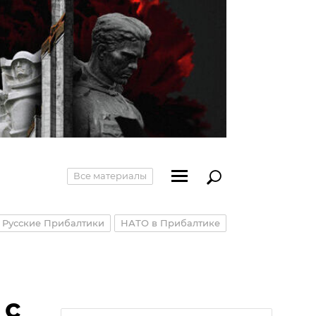
Все материалы
Русские Прибалтики
НАТО в Прибалтике
 с