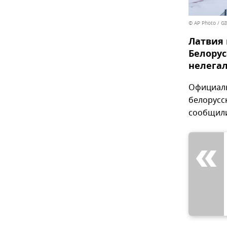
© AP Photo / G
Латвия 
Белорус
нелега
Официаль
белорусск
сообщили