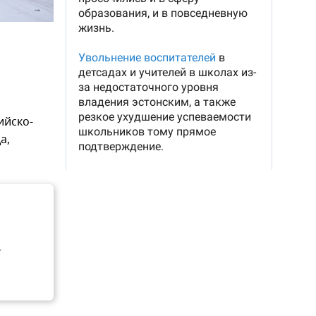
ийско-
а,
т