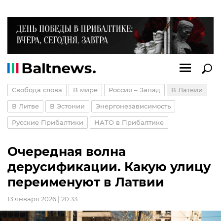
Свобода слова
В мире
Россия – Запад
В Латвии
В Литве
В Эстонии
Энергонезависимость
Русские Прибалтики
НАТО в Прибалтике
Очередная волна
дерусификации. Какую улицу
переименуют в Латвии
13 января 2026 | 20:33