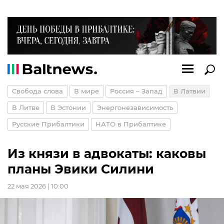
Свобода слова
В мире
Россия – Запад
В Латвии
В Литве
В Эстонии
Энергонезависимость
Русские Прибалтики
НАТО в Прибалтике
Из князи в адвокаты: каковы
планы Эвики Силини
22 мая 2026 | 10:00