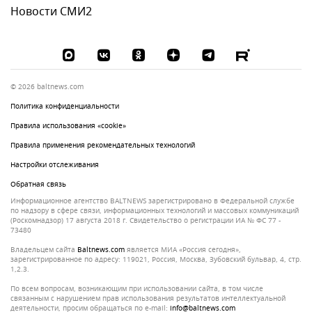
Новости СМИ2
© 2026 baltnews.com
Политика конфиденциальности
Правила использования «cookie»
Правила применения рекомендательных технологий
Настройки отслеживания
Обратная связь
Информационное агентство BALTNEWS зарегистрировано в Федеральной службе
по надзору в сфере связи, информационных технологий и массовых коммуникаций
(Роскомнадзор) 17 августа 2018 г. Свидетельство о регистрации ИА № ФС 77 -
73480
Владельцем сайта
baltnews.com
является МИА «Россия сегодня»,
зарегистрированное по адресу: 119021, Россия, Москва, Зубовский бульвар, 4, стр.
1,2.3.
По всем вопросам, возникающим при использовании сайта, в том числе
связанным с нарушением прав использования результатов интеллектуальной
деятельности, просим обращаться по e-mail:
info@baltnews.com