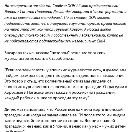
На экстренном заседании Совбеза ООН 22 мая представитель
Латвии Санита Павлюта-Десландес говорила о "дезинформации и
лжи из кремлевских методичек". По ее словам, ООН может
подтвердить жертвы и нарушение гуманитарного права только
на территориях, контролируемых Киевом. А Россия якобы
оперирует только своими собственными заявлениями, которые
не подкрепляются подтверждением независимых СМИ.
Захарова также назвала "позором" решение японских
журналистов не ехать в Старобельск:
"Если все-таки совесть у японских журналистов есть, я думаю, мы
найдем возможность для них сделать отдельное ознакомление.
Это позор и стыд, что коллективный отказ мы увидели от
японских журналистов не посещать место трагедии. О трагедии в
Хиросиме и Нагасаки знает каждый российский гражданин,
каждый ребенок в школе проходил эту тему".
Дипломат напомнила, что Россия всегда чтила жертв японской
трагедии и никогда не замалчивала ее: "И после этого мы видим
такое недостойное отношение со стороны Японии к нашей
трагедии. Я не знаю, как в Японии, я знаю как у нас – чужих детей
не бывает".