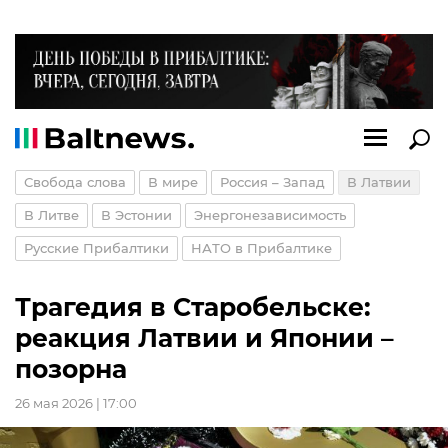
Свобода слова
В мире
Россия – Запад
В Латвии
В Литве
В Эстонии
Энергонезависимость
Русские Прибалтики
НАТО в Прибалтике
Трагедия в Старобельске:
реакция Латвии и Японии –
позорна
26 мая 2026 | 17:00