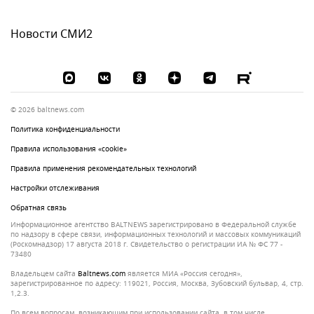
Новости СМИ2
© 2026 baltnews.com
Политика конфиденциальности
Правила использования «cookie»
Правила применения рекомендательных технологий
Настройки отслеживания
Обратная связь
Информационное агентство BALTNEWS зарегистрировано в Федеральной службе
по надзору в сфере связи, информационных технологий и массовых коммуникаций
(Роскомнадзор) 17 августа 2018 г. Свидетельство о регистрации ИА № ФС 77 -
73480
Владельцем сайта
baltnews.com
является МИА «Россия сегодня»,
зарегистрированное по адресу: 119021, Россия, Москва, Зубовский бульвар, 4, стр.
1,2.3.
По всем вопросам, возникающим при использовании сайта, в том числе