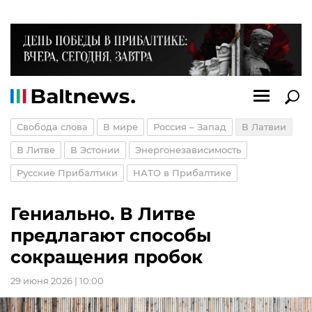
Свобода слова
В мире
Россия – Запад
В Латвии
В Литве
В Эстонии
Энергонезависимость
Русские Прибалтики
НАТО в Прибалтике
Гениально. В Литве
предлагают способы
сокращения пробок
29 июня 2026 | 10:00