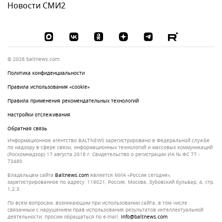
Новости СМИ2
© 2026 baltnews.com
Политика конфиденциальности
Правила использования «cookie»
Правила применения рекомендательных технологий
Настройки отслеживания
Обратная связь
Информационное агентство BALTNEWS зарегистрировано в Федеральной службе
по надзору в сфере связи, информационных технологий и массовых коммуникаций
(Роскомнадзор) 17 августа 2018 г. Свидетельство о регистрации ИА № ФС 77 -
73480
Владельцем сайта
baltnews.com
является МИА «Россия сегодня»,
зарегистрированное по адресу: 119021, Россия, Москва, Зубовский бульвар, 4, стр.
1,2.3.
По всем вопросам, возникающим при использовании сайта, в том числе
связанным с нарушением прав использования результатов интеллектуальной
деятельности, просим обращаться по e-mail:
info@baltnews.com