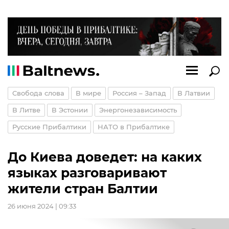
Свобода слова
В мире
Россия – Запад
В Латвии
В Литве
В Эстонии
Энергонезависимость
Русские Прибалтики
НАТО в Прибалтике
До Киева доведет: на каких
языках разговаривают
жители стран Балтии
26 июня 2024 | 09:33