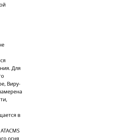
кой
не
ся
ния. Для
то
е, Виру-
 намерена
ти,
щается в
и ATACMS
ого огня