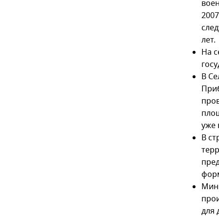
воен
2007
след
лет.
На с
госу
В Се
Приб
про
площ
уже 
В ст
терр
пред
форм
Мино
прои
для 