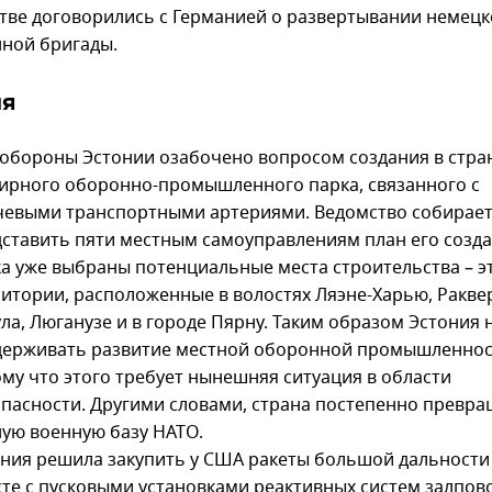
тве договорились с Германией о развертывании немец
ной бригады.
ия
обороны Эстонии озабочено вопросом создания в стра
ирного оборонно-промышленного парка, связанного с
чевыми транспортными артериями. Ведомство собирает
ставить пяти местным самоуправлениям план его созда
а уже выбраны потенциальные места строительства – э
итории, расположенные в волостях Ляэне-Харью, Раквер
ла, Люганузе и в городе Пярну. Таким образом Эстония
держивать развитие местной оборонной промышленнос
му что этого требует нынешняя ситуация в области
пасности. Другими словами, страна постепенно превра
ую военную базу НАТО.
ния решила закупить у США ракеты большой дальност
те с пусковыми установками реактивных систем залпов