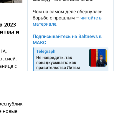
а 2023
Литвы и
ША,
оссией.
анице с
республик
е новые