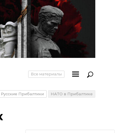
Все материалы
Русские Прибалтики
НАТО в Прибалтике
к