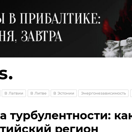
В Латвии
В Литве
В Эстонии
Энергонезависимость
а турбулентности: ка
тийский регион