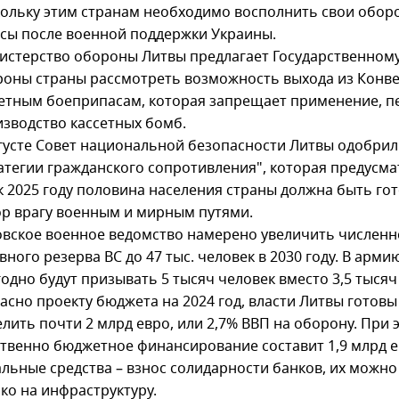
ольку этим странам необходимо восполнить свои обо
сы после военной поддержки Украины.
стерство обороны Литвы предлагает Государственному
оны страны рассмотреть возможность выхода из Конв
етным боеприпасам, которая запрещает применение, п
зводство кассетных бомб.
густе Совет национальной безопасности Литвы одобрил
атегии гражданского сопротивления", которая предусма
к 2025 году половина населения страны должна быть гот
р врагу военным и мирным путями.
вское военное ведомство намерено увеличить численн
вного резерва ВС до 47 тыс. человек в 2030 году. В арми
одно будут призывать 5 тысяч человек вместо 3,5 тысяч
асно проекту бюджета на 2024 год, власти Литвы готовы
лить почти 2 млрд евро, или 2,7% ВВП на оборону. При 
твенно бюджетное финансирование составит 1,9 млрд е
льные средства – взнос солидарности банков, их можно
ко на инфраструктуру.