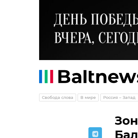
Свобода слова
В мире
Россия – Запад
Зон
Бал