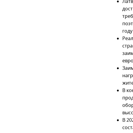
Латв
дост
треб
поэт
году
Реал
стра
заим
евро
Заим
нагр
жите
В ко
прод
обор
выс
В 20
сост