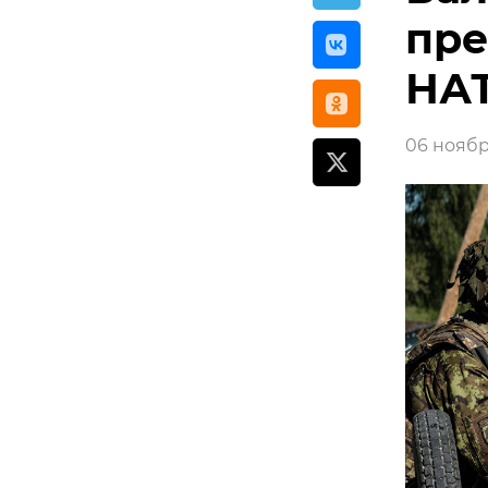
пре
НА
06 ноября