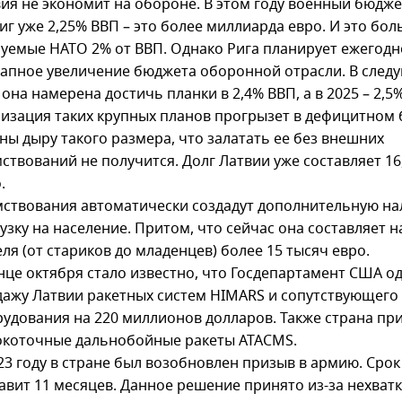
ия не экономит на обороне. В этом году военный бюдже
иг уже 2,25% ВВП – это более миллиарда евро. И это бол
уемые НАТО 2% от ВВП. Однако Рига планирует ежегодн
апное увеличение бюджета оборонной отрасли. В сле
 она намерена достичь планки в 2,4% ВВП, а в 2025 – 2,5%
изация таких крупных планов прогрызет в дефицитном
ны дыру такого размера, что залатать ее без внешних
ствований не получится. Долг Латвии уже составляет 16
.
ствования автоматически создадут дополнительную н
узку на население. Притом, что сейчас она составляет н
ля (от стариков до младенцев) более 15 тысяч евро.
нце октября стало известно, что Госдепартамент США о
ажу Латвии ракетных систем HIMARS и сопутствующего
удования на 220 миллионов долларов. Также страна пр
окоточные дальнобойные ракеты ATACMS.
23 году в стране был возобновлен призыв в армию. Сро
авит 11 месяцев. Данное решение принято из-за нехват