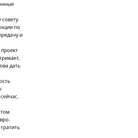
ронные
 совету
енции по
ередачу и
 проект
тривает,
ова дать
ость
ю
 сейчас.
этом
вро.
 тратить