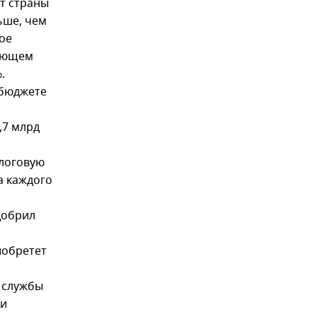
т страны
ьше, чем
ое
дующем
.
 бюджете
,7 млрд
алоговую
а каждого
добрил
иобретет
к службы
ки