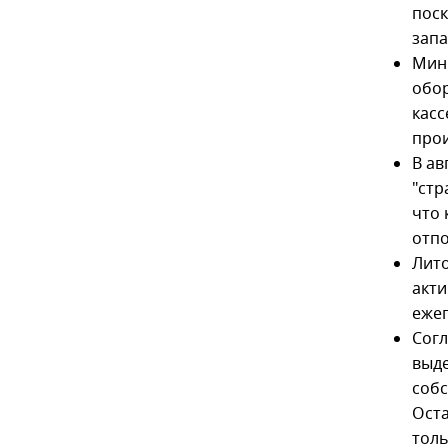
поск
запа
Мини
обор
касс
прои
В ав
"стр
что 
отпо
Лито
акти
ежег
Согл
выде
собс
Оста
толь