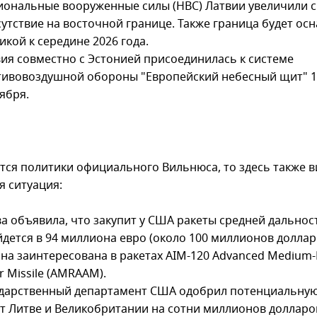
ональные вооруженные силы (НВС) Латвии увеличили 
утствие на восточной границе. Также граница будет ос
икой к середине 2026 года.
ия совместно с Эстонией присоединилась к системе
тивовоздушной обороны "Европейский небесный щит" 1
ября.
ется политики официального Вильнюса, то здесь также 
я ситуация:
а объявила, что закупит у США ракеты средней дальност
дется в 94 миллиона евро (около 100 миллионов доллар
на заинтересована в ракетах AIM-120 Advanced Medium-R
ir Missile (AMRAAM).
ударственный департамент США одобрил потенциальну
т Литве и Великобритании на сотни миллионов долларо