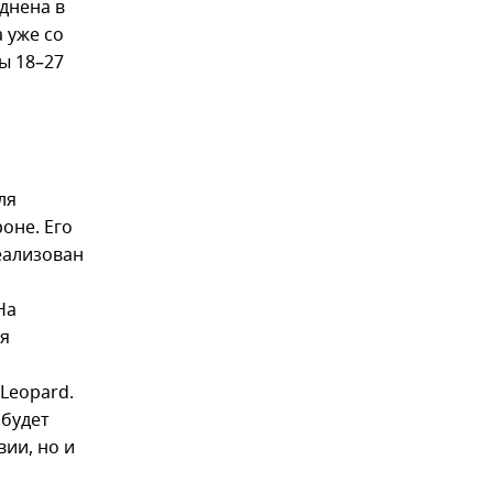
днена в
а уже со
ы 18–27
ля
оне. Его
еализован
На
ая
Leopard.
 будет
ии, но и