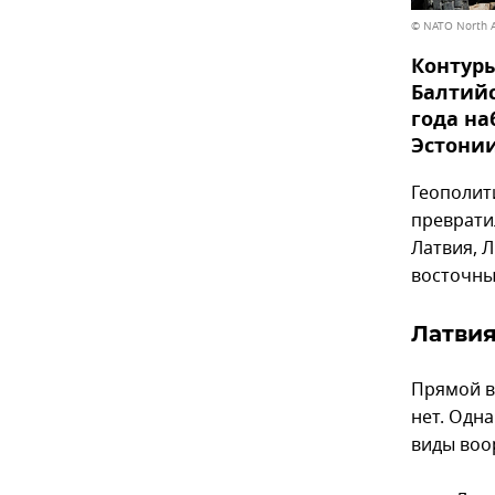
© NATO North A
Контуры
Балтийс
года н
Эстонии
Геополит
преврати
Латвия, Л
восточны
Латви
Прямой в
нет. Одн
виды воо