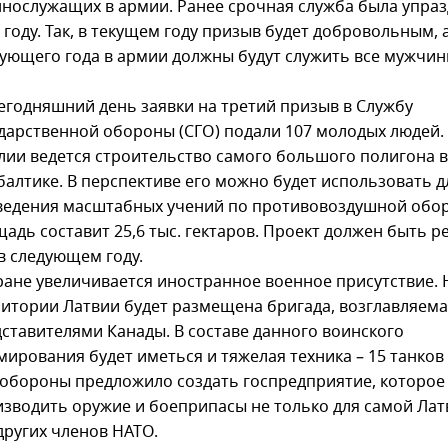
нослужащих в армии. Ранее срочная служба была упраз
 году. Так, в текущем году призыв будет добровольным, 
ующего года в армии должны будут служить все мужчин
егодняшний день заявки на третий призыв в Службу
дарственной обороны (СГО) подали 107 молодых людей.
лии ведется строительство самого большого полигона в
алтике. В перспективе его можно будет использовать д
ведения масштабных учений по противовоздушной обор
адь составит 25,6 тыс. гектаров. Проект должен быть р
в следующем году.
ране увеличивается иностранное военное присутствие. 
итории Латвии будет размещена бригада, возглавляем
ставителями Канады. В составе данного воинского
ирования будет иметься и тяжелая техника – 15 танков 
бороны предложило создать госпредприятие, которое
зводить оружие и боеприпасы не только для самой Латв
других членов НАТО.