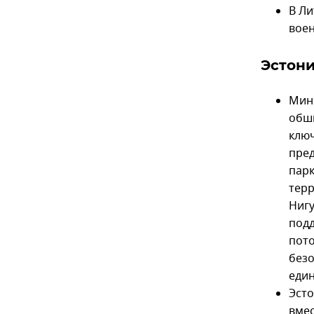
В Ли
воен
Эстон
Мин
обш
клю
пред
парк
терр
Нигу
под
пото
безо
един
Эсто
вмес