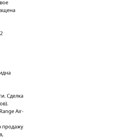
свое
нащена
2
видна
и. Сделка
ов).
ange Air-
ю продажу
в,