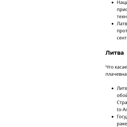
Наци
прис
техн
Латв
про
сент
Литва
Что каса
плачевна
Литв
обой
Стра
to-A
Гос
раке