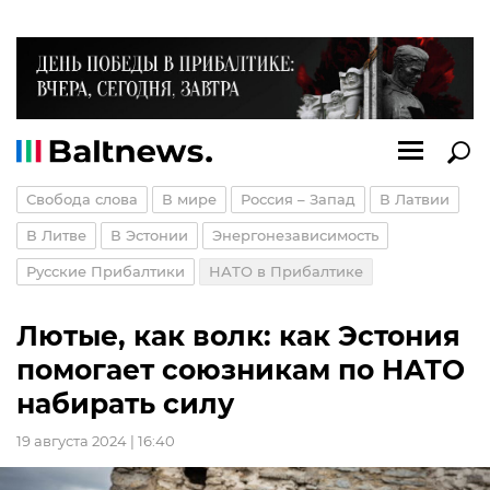
Свобода слова
В мире
Россия – Запад
В Латвии
В Литве
В Эстонии
Энергонезависимость
Русские Прибалтики
НАТО в Прибалтике
Лютые, как волк: как Эстония
помогает союзникам по НАТО
набирать силу
19 августа 2024 | 16:40