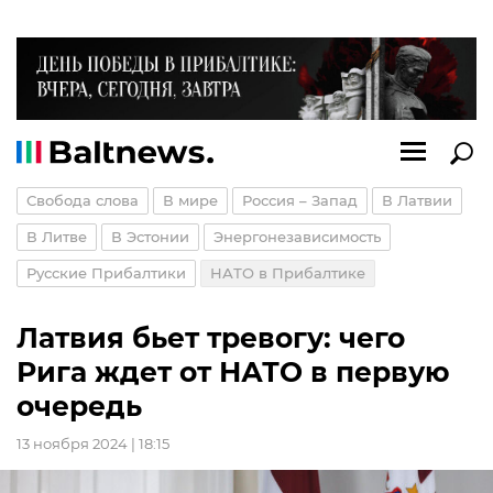
Свобода слова
В мире
Россия – Запад
В Латвии
В Литве
В Эстонии
Энергонезависимость
Русские Прибалтики
НАТО в Прибалтике
Латвия бьет тревогу: чего
Рига ждет от НАТО в первую
очередь
13 ноября 2024 | 18:15