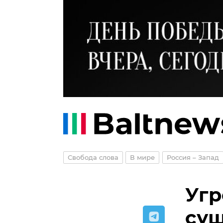
Свобода слова
В мире
Россия – Запад
Угр
сущ