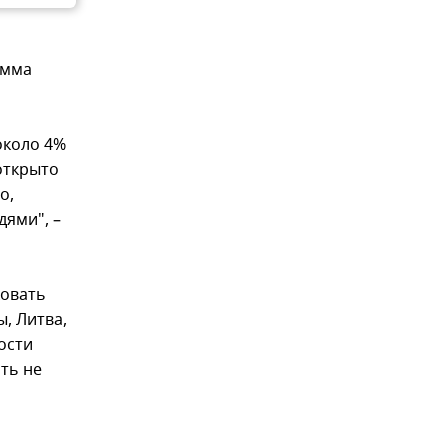
умма
около 4%
открыто
о,
ями", –
ковать
, Литва,
ости
ть не