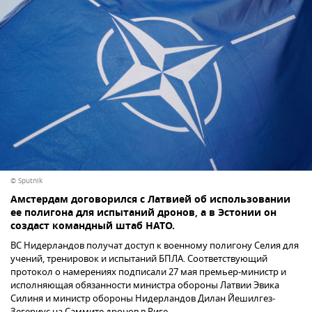
© Sputnik
Амстердам договорился с Латвией об использовании
ее полигона для испытаний дронов, а в Эстонии он
создаст командный штаб НАТО.
ВС Нидерландов получат доступ к военному полигону Селия для
учений, тренировок и испытаний БПЛА. Соответствующий
протокол о намерениях подписали 27 мая премьер-министр и
исполняющая обязанности министра обороны Латвии Эвика
Силиня и министр обороны Нидерландов Дилан Йешилгез-
Зегериус на Саммите дронов в Риге.