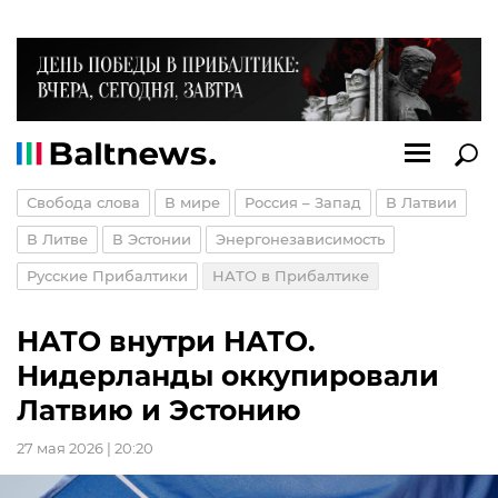
Свобода слова
В мире
Россия – Запад
В Латвии
В Литве
В Эстонии
Энергонезависимость
Русские Прибалтики
НАТО в Прибалтике
НАТО внутри НАТО.
Нидерланды оккупировали
Латвию и Эстонию
27 мая 2026 | 20:20