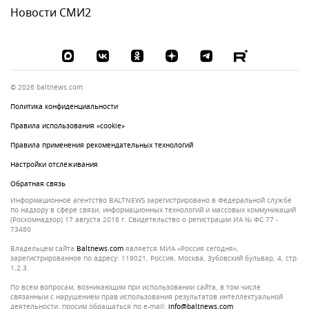
Новости СМИ2
© 2026 baltnews.com
Политика конфиденциальности
Правила использования «cookie»
Правила применения рекомендательных технологий
Настройки отслеживания
Обратная связь
Информационное агентство BALTNEWS зарегистрировано в Федеральной службе
по надзору в сфере связи, информационных технологий и массовых коммуникаций
(Роскомнадзор) 17 августа 2018 г. Свидетельство о регистрации ИА № ФС 77 -
73480
Владельцем сайта
baltnews.com
является МИА «Россия сегодня»,
зарегистрированное по адресу: 119021, Россия, Москва, Зубовский бульвар, 4, стр.
1,2.3.
По всем вопросам, возникающим при использовании сайта, в том числе
связанным с нарушением прав использования результатов интеллектуальной
деятельности, просим обращаться по e-mail:
info@baltnews.com