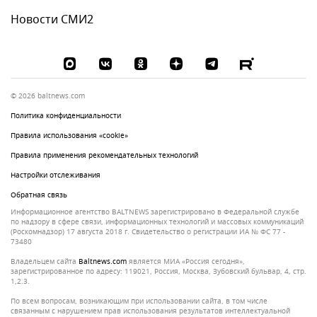
Новости СМИ2
© 2026 baltnews.com
Политика конфиденциальности
Правила использования «cookie»
Правила применения рекомендательных технологий
Настройки отслеживания
Обратная связь
Информационное агентство BALTNEWS зарегистрировано в Федеральной службе
по надзору в сфере связи, информационных технологий и массовых коммуникаций
(Роскомнадзор) 17 августа 2018 г. Свидетельство о регистрации ИА № ФС 77 -
73480
Владельцем сайта
baltnews.com
является МИА «Россия сегодня»,
зарегистрированное по адресу: 119021, Россия, Москва, Зубовский бульвар, 4, стр.
1,2.3.
По всем вопросам, возникающим при использовании сайта, в том числе
связанным с нарушением прав использования результатов интеллектуальной