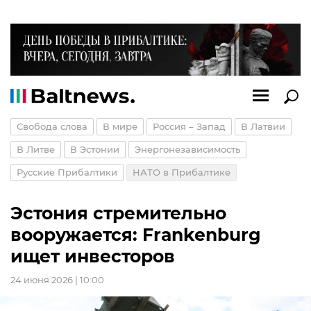
Свобода слова
В мире
Россия – Запад
В Латвии
В Литве
В Эстонии
Энергонезависимость
Русские Прибалтики
НАТО в Прибалтике
Эстония стремительно
вооружается: Frankenburg
ищет инвесторов
24 июня 2026 | 10:00