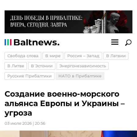
Свобода слова
В мире
Россия – Запад
В Латвии
В Литве
В Эстонии
Энергонезависимость
Русские Прибалтики
НАТО в Прибалтике
Создание военно-морского
альянса Европы и Украины –
угроза
03 июля 2026 | 20:56