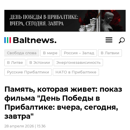
Свобода слова
В мире
Россия – Запад
В Латвии
В Литве
В Эстонии
Энергонезависимость
Русские Прибалтики
НАТО в Прибалтике
Память, которая живет: показ
фильма "День Победы в
Прибалтике: вчера, сегодня,
завтра"
28 апреля 2026 | 15:36