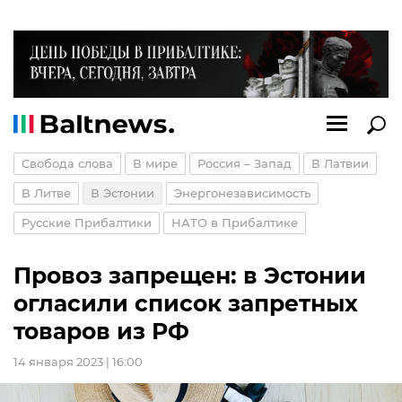
Свобода слова
В мире
Россия – Запад
В Латвии
В Литве
В Эстонии
Энергонезависимость
Русские Прибалтики
НАТО в Прибалтике
Провоз запрещен: в Эстонии
огласили список запретных
товаров из РФ
14 января 2023 | 16:00