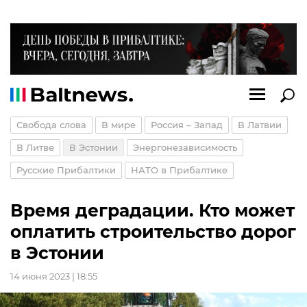
Свобода слова
В мире
Россия – Запад
В Латвии
В Литве
В Эстонии
Энергонезависимость
Русские Прибалтики
НАТО в Прибалтике
Время деградации. Кто может
оплатить строительство дорог
в Эстонии
14 июня 2023 | 18:55