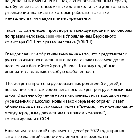
национальных меньшинств. Так, станет обязательным переход
на обучение на эстонском языке для школьных и дошкольных
учреждений, включая те, которые работают на языке
меньшинства, или двуязычные учреждения.
Такое положение дел противоречит международным договорам
по правам человека,
заявили
в Управлением Верховного
комиссара ООН по правам человека (УВКПЧ).
Спецдокладчики обратили внимание на то, что представители
русского языкового меньшинства составляют весомую долю
населения в балтийской республике. Поэтому подобные
инициативы вызывают особую озабоченность.
"Несмотря на протесты русскоязычных родителей и детей, в
последние годы, как сообщается, был закрыт ряд русскоязычных
школ. Отменяя обучение на языках меньшинств в дошкольных
учреждениях и школах, новый закон серьезно ограничивает
образование на языках меньшинств в Эстонии, что противоречит
международным документам по правам человека", –
констатировали в ООН.
Напомним, эстонский парламент в декабре 2022 года принял
закон, создающий основу и условия для перехода на