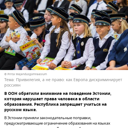
© Pirita Majandusgümnaasium
Тема:
Привилегия, а не право: как Европа дискриминирует
россиян
В ООН обратили внимание на поведение Эстонии,
которая нарушает права человека в области
образования. Республика запрещает учиться на
русском языке.
В Эстонии приняли законодательные поправки,
предусматривающие ограничение образования на языках