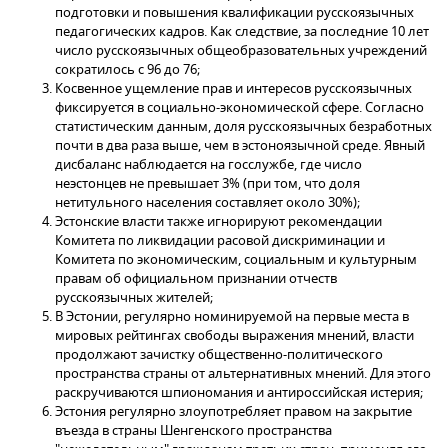
подготовки и повышения квалификации русскоязычных
педагогических кадров. Как следствие, за последние 10 лет
число русскоязычных общеобразовательных учреждений
сократилось с 96 до 76;
Косвенное ущемление прав и интересов русскоязычных
фиксируется в социально-экономической сфере. Согласно
статистическим данным, доля русскоязычных безработных
почти в два раза выше, чем в эстоноязычной среде. Явный
дисбаланс наблюдается на госслужбе, где число
неэстонцев не превышает 3% (при том, что доля
нетитульного населения составляет около 30%);
Эстонские власти также игнорируют рекомендации
Комитета по ликвидации расовой дискриминации и
Комитета по экономическим, социальным и культурным
правам об официальном признании отчеств
русскоязычных жителей;
В Эстонии, регулярно номинируемой на первые места в
мировых рейтингах свободы выражения мнений, власти
продолжают зачистку общественно-политического
пространства страны от альтернативных мнений. Для этого
раскручиваются шпиономания и антироссийская истерия;
Эстония регулярно злоупотребляет правом на закрытие
въезда в страны Шенгенского пространства