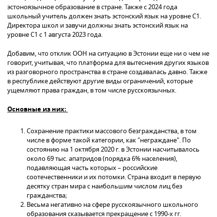
эстоноязычное образование в стране. Также с 2024 года
школьный учитель должен знать эстонский язык на уровне С1.
Директора школ и завучи должны знать эстонский язык на
уровне С1 с 1 августа 2023 года.
Добавим, что отклик ООН на ситуацию в Эстонии еще ни о чем не
говорит, учитывая, что платформа для вытеснения других языков
из разговорного пространства в стране создавалась давно. Также
в республике действуют другие виды ограничений, которые
ущемляют права граждан, в том числе русскоязычных.
Основные
из них:
Сохранение практики массового безгражданства, в том
числе в форме такой категории, как "неграждане". По
состоянию на 1 октября 2020 г. в Эстонии насчитывалось
около 69 тыс. апатридов (порядка 6% населения),
подавляющая часть которых – российские
соотечественники и их потомки. Страна входит в первую
десятку стран мира с наибольшим числом лиц без
гражданства;
Весьма негативно на сфере русскоязычного школьного
образования сказывается прекращение с 1990-х гг.