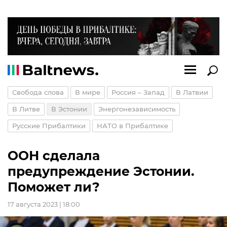
Свобода слова
В мире
Россия – Запад
В Латвии
В Литве
В Эстонии
Энергонезависимость
Русские Прибалтики
НАТО в Прибалтике
ООН сделала
предупреждение Эстонии.
Поможет ли?
17 августа 2023 | 18:00