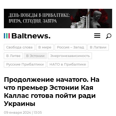
Свобода слова
В мире
Россия – Запад
В Латвии
В Литве
В Эстонии
Энергонезависимость
Русские Прибалтики
НАТО в Прибалтике
Продолжение начатого. На
что премьер Эстонии Кая
Каллас готова пойти ради
Украины
09 января 2024 | 13:05