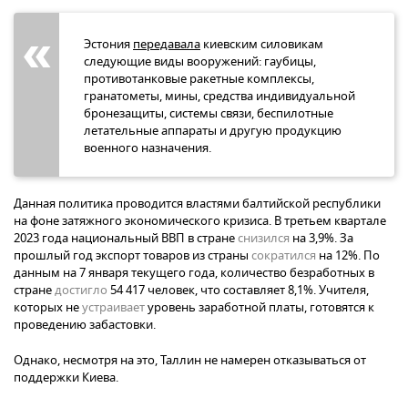
Эстония
передавала
киевским силовикам
следующие виды вооружений: гаубицы,
противотанковые ракетные комплексы,
гранатометы, мины, средства индивидуальной
бронезащиты, системы связи, беспилотные
летательные аппараты и другую продукцию
военного назначения.
Данная политика проводится властями балтийской республики
на фоне затяжного экономического кризиса. В третьем квартале
2023 года национальный ВВП в стране
снизился
на 3,9%. За
прошлый год экспорт товаров из страны
сократился
на 12%. По
данным на 7 января текущего года, количество безработных в
стране
достигло
54 417 человек, что составляет 8,1%. Учителя,
которых не
устраивает
уровень заработной платы, готовятся к
проведению забастовки.
Однако, несмотря на это, Таллин не намерен отказываться от
поддержки Киева.