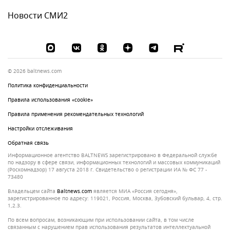
Новости СМИ2
© 2026 baltnews.com
Политика конфиденциальности
Правила использования «cookie»
Правила применения рекомендательных технологий
Настройки отслеживания
Обратная связь
Информационное агентство BALTNEWS зарегистрировано в Федеральной службе
по надзору в сфере связи, информационных технологий и массовых коммуникаций
(Роскомнадзор) 17 августа 2018 г. Свидетельство о регистрации ИА № ФС 77 -
73480
Владельцем сайта
baltnews.com
является МИА «Россия сегодня»,
зарегистрированное по адресу: 119021, Россия, Москва, Зубовский бульвар, 4, стр.
1,2.3.
По всем вопросам, возникающим при использовании сайта, в том числе
связанным с нарушением прав использования результатов интеллектуальной