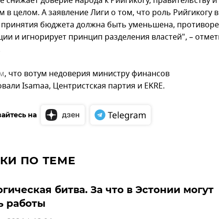
е снижает доверие народа к Рийгикогу, правительству и
 в целом. А заявление Лиги о том, что роль Рийгикогу в
 принятия бюджета должна быть уменьшена, противор
ции и игнорирует принцип разделения властей", – отме
.
м
, что вотум недоверия министру финансов
вали Isamaa, Центристская партия и EKRE.
айтесь на
КИ ПО ТЕМЕ
гическая битва. За что в Эстонии могут
ь работы