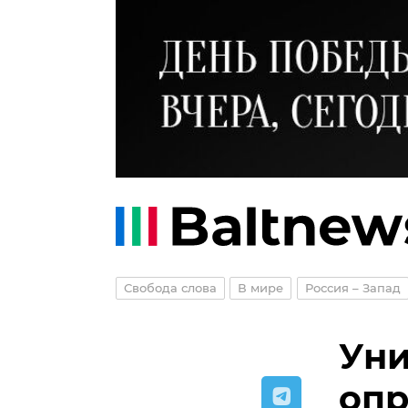
Свобода слова
В мире
Россия – Запад
Уни
опр