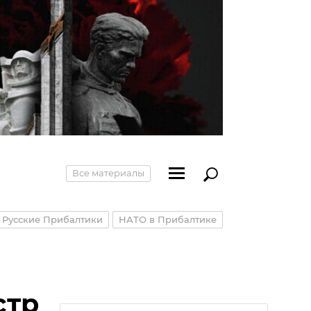
Все материалы
Русские Прибалтики
НАТО в Прибалтике
стр