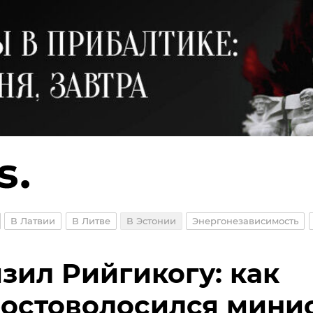
В Латвии
В Литве
В Эстонии
Энергонезависимость
зил Рийгикогу: как
остоволосился мини