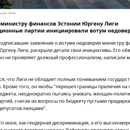
aupo Kalda
 министру финансов Эстонии Юргену Лиги
ционные партии инициировали вотум недове
подписавшие заявление о вотуме недоверия министру ф
Юргену Лиги, раскрыли детали свои инициативы. Его об
 он не проявляет должный профессионализм, написали 
ся, что Лиги не обладает полным пониманием государс
. Кроме того, он якобы "перешел границы приличия на
юджета, неоднократно пытаясь унижать женщин-полити
артий, считая их вопросы по бюджету пустыми придирк
депутатов лжецами".
что иное, как гендерная дискриминация, а его высокомер