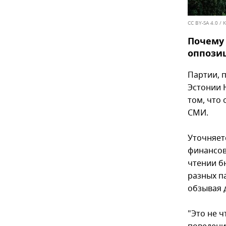
CC BY-SA 4.0
/
K
Почему
оппози
Партии, 
Эстонии 
том, что
СМИ.
Уточняет
финансов
чтении б
разных п
обзывая 
"Это не 