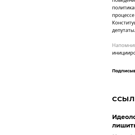
поведени
политикам
процессе
Конститу
депутаты
Напомни
иницииро
Подписыв
ССЫЛ
Идеоло
лишит