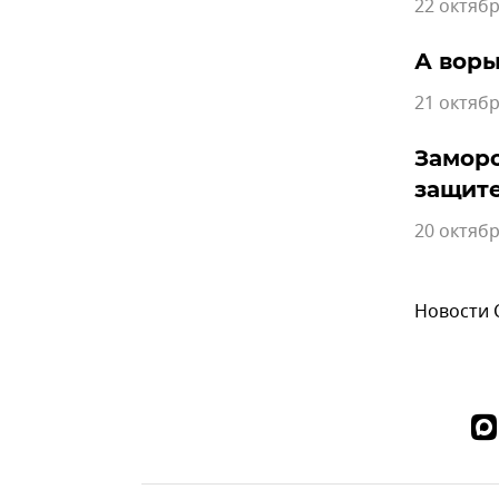
22 октябр
А воры
21 октябр
Заморо
защите
20 октябр
Новости