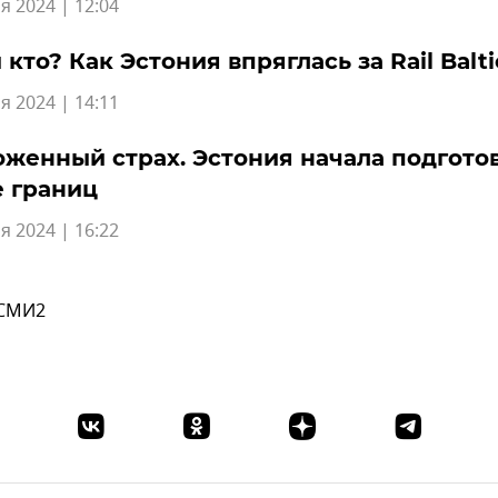
я 2024 | 12:04
 кто? Как Эстония впряглась за Rail Balti
я 2024 | 14:11
женный страх. Эстония начала подготов
 границ
я 2024 | 16:22
 СМИ2