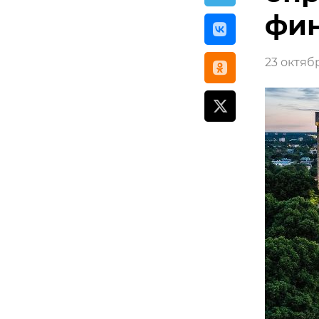
фин
23 октябр