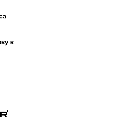
ca
ку к