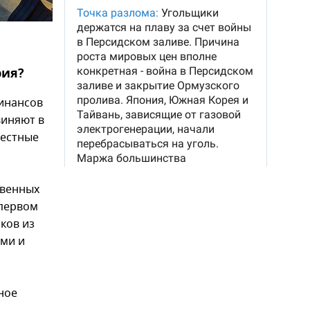
рия?
инансов
виняют в
местные
твенных
 первом
ков из
ами и
ное